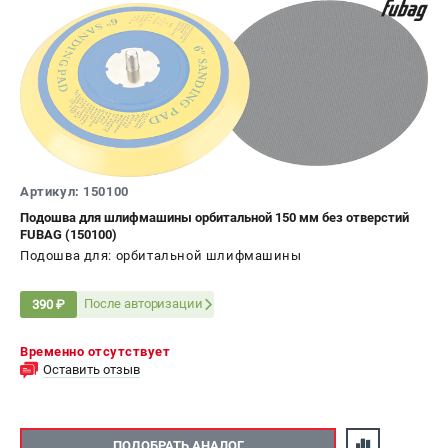
Сварочные полуавтоматы MIG/MAG
Сварочные аппараты TIG
Сварочные материалы
ТЕЛЕФОН (САНКТ-ПЕТЕРБУРГ)
+7 (812) 317-60-57
Информация размещённая на сайте не является публичной
Артикул: 150100
офертой.
Подошва для шлифмашины орбитальной 150 мм без отверстий
FUBAG (150100)
проспект Александровской Фермы, 29АЛ
8 (812) 317-60-57
Подошва для: орбитальной шлифмашины
Режим работы колл-центра:
пн-пт - с 9:00 до 18:00
После авторизации
390 ₽
сб - с 10:00 до 16:00
вс - выходной
Временно отсутствует
ЗАКАЗ ЗАПЧАСТЕЙ
Оставить отзыв
+7 (8112) 59-10-67
zakaz@fubagtorg.ru
ПОДОБРАТЬ АНАЛОГ