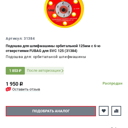
ЭЛЕКТРОСТАНЦИИ
Генераторы бензиновые
Генераторы дизельные
Генераторы инверторные
Артикул: 31384
Генераторы сварочные
Подошва для шлифмашины орбитальной 125мм с 6-ю
отверстиями FUBAG для SVC 125 (31384)
Подошва для: орбитальной шлифмашины
ПОЛЕЗНЫЕ СТАТЬИ
Как выбрать краскопульт?
После авторизации
1 853 ₽
Как выбрать мотопомпу?
Как выбрать бензопилу?
1 950
Распродан
c
Как выбрать компрессор?
Оставить отзыв
Как правильно выбрать генератор?
Как выбрать сварочный аппарат?
ПОДОБРАТЬ АНАЛОГ
СВАРОЧНЫЕ АППАРАТЫ
Аппараты контактной сварки