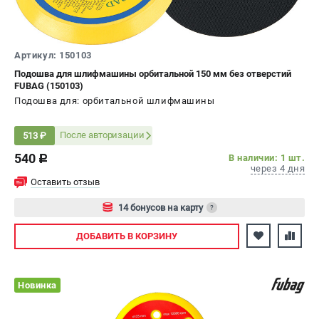
СРАВНЕНИЕ
(
0
)
ИЗБРАННОЕ
(
0
)
Артикул: 150103
Подошва для шлифмашины орбитальной 150 мм без отверстий
FUBAG (150103)
МАГАЗИНЫ
Подошва для: орбитальной шлифмашины
СЕРВИС
После авторизации
513 ₽
540
В наличии: 1 шт.
ПОДДЕРЖКА
c
через 4 дня
Сервисный центр
Оставить отзыв
Как нас найти
14 бонусов на карту
?
Авторизуйтесь
ИНФОРМАЦИЯ
ДОБАВИТЬ
В КОРЗИНУ
Юридическая информация
О бренде
Новинка
Пользовательское соглашение
Способы оплаты