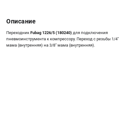
ЭЛЕКТРОСТАНЦИИ
Генераторы бензиновые
Описание
Генераторы дизельные
Генераторы инверторные
Переходник
Fubag 1226/5 (180240)
для подключения
пневмоинструмента к компрессору. Переход с резьбы 1/4"
Генераторы сварочные
мама (внутренняя) на 3/8" мама (внутренняя).
ПОЛЕЗНЫЕ СТАТЬИ
Как выбрать краскопульт?
Как выбрать мотопомпу?
Как выбрать бензопилу?
Как выбрать компрессор?
Как правильно выбрать генератор?
Как выбрать сварочный аппарат?
СВАРОЧНЫЕ АППАРАТЫ
Аппараты контактной сварки
Сварочные полуавтоматы MIG/MAG