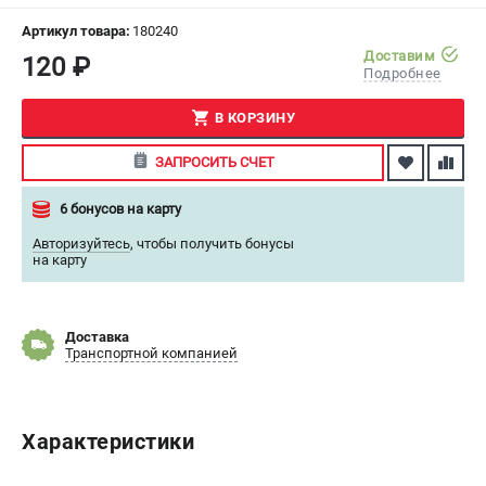
СРАВНЕНИЕ
(
0
)
Артикул товара:
180240
Доставим
120 ₽
Подробнее
ИЗБРАННОЕ
(
0
)
В КОРЗИНУ
МАГАЗИНЫ
ЗАПРОСИТЬ СЧЕТ
СЕРВИС
6 бонусов на карту
ПОДДЕРЖКА
Авторизуйтесь
,
чтобы получить бонусы
на карту
Сервисный центр
ИНФОРМАЦИЯ
Доставка
Транспортной компанией
Юридическая информация
О бренде
Пользовательское соглашение
Характеристики
Способы оплаты