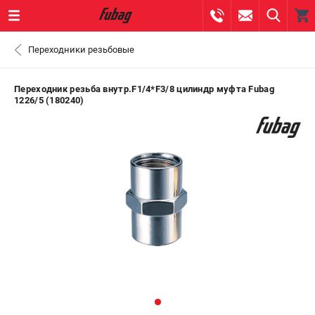
0 
Переходники резьбовые
₽
ПОМОНА
Переходник резьба внутр.F1/4*F3/8 цилиндр муфта Fubag
1226/5 (180240)
+7 (800) 550-70-46
- ЗАКАЗ ИЗДЕЛИЙ
+7 (8112) 59-10-67
- ЗАКАЗ ЗАПЧАСТЕЙ
ЗАКАЗАТЬ ЗАПЧАСТЬ
ВХОД ИЛИ РЕГИСТРАЦИЯ
КАТАЛОГ
АКЦИИ