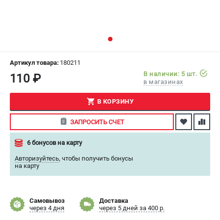
СРАВНЕНИЕ
(
0
)
ИЗБРАННОЕ
(
0
)
МАГАЗИНЫ
Артикул товара:
180211
В наличии: 5 шт.
110 ₽
в магазинах
СЕРВИС
В КОРЗИНУ
ПОДДЕРЖКА
ЗАПРОСИТЬ СЧЕТ
Сервисный центр
Как нас найти
6 бонусов на карту
Авторизуйтесь
,
чтобы получить бонусы
ИНФОРМАЦИЯ
на карту
Юридическая информация
О бренде
Самовывоз
Доставка
Пользовательское соглашение
через 4 дня
через 5 дней за 400 р.
Способы оплаты