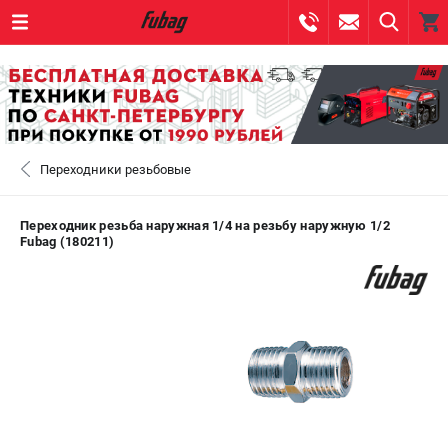
0 
₽
САНКТ-ПЕТЕРБУРГ
Переходники резьбовые
+7 (812) 317-60-57
- ЗАКАЗ ИЗДЕЛИЙ
+7 (8112) 59-10-67
- ЗАКАЗ ЗАПЧАСТЕЙ
Переходник резьба наружная 1/4 на резьбу наружную 1/2
Fubag (180211)
ЗАКАЗАТЬ ЗАПЧАСТЬ
ВХОД ИЛИ РЕГИСТРАЦИЯ
КАТАЛОГ
АКЦИИ