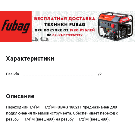
ЭЛЕКТРОСТАНЦИИ
Генераторы бензиновые
Генераторы дизельные
Генераторы инверторные
Генераторы сварочные
Характеристики
ПОЛЕЗНЫЕ СТАТЬИ
Как выбрать краскопульт?
Резьба
1/2
Как выбрать мотопомпу?
Как выбрать бензопилу?
Как выбрать компрессор?
Описание
Как правильно выбрать генератор?
Переходник 1/4"M — 1/2"M
FUBAG 180211
предназначен для
Как выбрать сварочный аппарат?
подключения пневмоинструмента. Обеспечивает переход с
резьбы — 1/4"M (внешняя) на резьбу — 1/2"M (внешняя).
СВАРОЧНЫЕ АППАРАТЫ
Аппараты контактной сварки