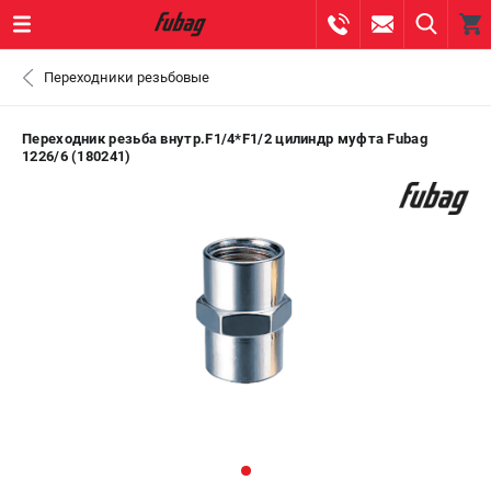
0 
Переходники резьбовые
₽
ПОМОНА
Переходник резьба внутр.F1/4*F1/2 цилиндр муфта Fubag
1226/6 (180241)
+7 (800) 550-70-46
- ЗАКАЗ ИЗДЕЛИЙ
+7 (8112) 59-10-67
- ЗАКАЗ ЗАПЧАСТЕЙ
ЗАКАЗАТЬ ЗАПЧАСТЬ
ВХОД ИЛИ РЕГИСТРАЦИЯ
КАТАЛОГ
АКЦИИ