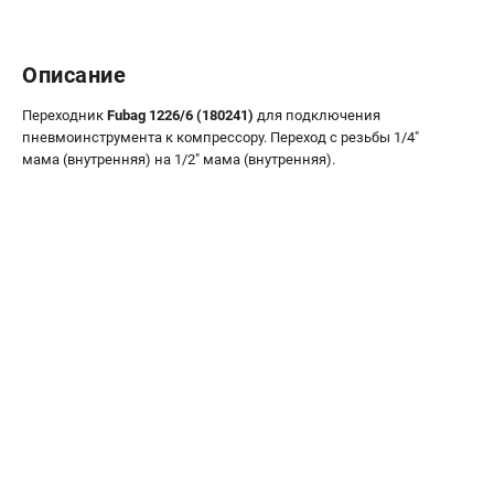
ЭЛЕКТРОСТАНЦИИ
Генераторы бензиновые
Описание
Генераторы дизельные
Генераторы инверторные
Переходник
Fubag 1226/6 (180241)
для подключения
пневмоинструмента к компрессору. Переход с резьбы 1/4"
Генераторы сварочные
мама (внутренняя) на 1/2" мама (внутренняя).
ПОЛЕЗНЫЕ СТАТЬИ
Как выбрать краскопульт?
Как выбрать мотопомпу?
Как выбрать бензопилу?
Как выбрать компрессор?
Как правильно выбрать генератор?
Как выбрать сварочный аппарат?
СВАРОЧНЫЕ АППАРАТЫ
Аппараты контактной сварки
Сварочные полуавтоматы MIG/MAG