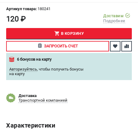
СРАВНЕНИЕ
(
0
)
Артикул товара:
180241
Доставим
120 ₽
Подробнее
ИЗБРАННОЕ
(
0
)
В КОРЗИНУ
МАГАЗИНЫ
ЗАПРОСИТЬ СЧЕТ
СЕРВИС
6 бонусов на карту
ПОДДЕРЖКА
Авторизуйтесь
,
чтобы получить бонусы
на карту
Сервисный центр
ИНФОРМАЦИЯ
Доставка
Транспортной компанией
Юридическая информация
О бренде
Пользовательское соглашение
Характеристики
Способы оплаты