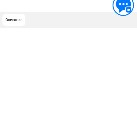
Описание
ПОДДЕРЖКА
Сервисный центр
ИНФОРМАЦИЯ
Юридическая информация
О бренде
Пользовательское соглашение
Способы оплаты
ЭЛЕКТРОСТАНЦИИ