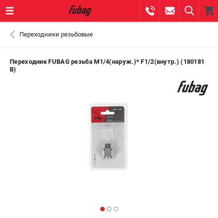
0 
Переходники резьбовые
₽
ПОМОНА
Переходник FUBAG резьба М1/4(наруж.)* F1/2(внутр.) (180181
B)
+7 (800) 550-70-46
- ЗАКАЗ ИЗДЕЛИЙ
+7 (8112) 59-10-67
- ЗАКАЗ ЗАПЧАСТЕЙ
ЗАКАЗАТЬ ЗАПЧАСТЬ
ВХОД ИЛИ РЕГИСТРАЦИЯ
КАТАЛОГ
АКЦИИ