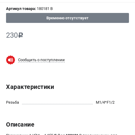
СРАВНЕНИЕ
(
0
)
Артикул товара:
180181 B
Временно отсутствует
ИЗБРАННОЕ
(
0
)
230
c
МАГАЗИНЫ
СЕРВИС
Сообщить о поступлении
ПОДДЕРЖКА
Сервисный центр
Характеристики
ИНФОРМАЦИЯ
Юридическая информация
Резьба
М1/4*F1/2
О бренде
Пользовательское соглашение
Описание
Способы оплаты