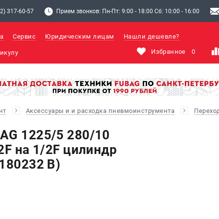
2) 317-60-57
Прием звонков: Пн-Пт: 9:00 - 18:00 Сб: 10:00 - 16:00
а
Сервис
Юридическим лицам
Нашли дешевле?
Избранное
0
нт
Аксессуары и и расходка пневмоинструмента
Перехо
AG 1225/5 280/10
2F на 1/2F цилиндр
180232 B)