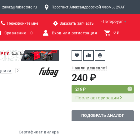
zakaz@fubagtorg.ru
Проспект Александровской Фермы, 29АЛ
Санкт-Петербург
Перезвоните мне
Заказать запчасть
0 
Сравнение
0
Вход или регистрация
₽
Нашли дешевле?
дники
240 ₽
216 ₽
После авторизации
ПОДОБРАТЬ АНАЛОГ
Сертификат дилера