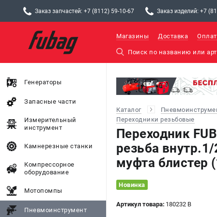
Заказ запчастей: +7 (8112) 59-10-67
Заказ изделий: +7 (81
Магазины
Доставка
Оплат
Генераторы
Запасные части
Каталог
Пневмоинструме
Переходники резьбовые
Измерительный
инструмент
Переходник FUB
резьба внутр.1/
Камнерезные станки
муфта блистер (
Компрессорное
оборудование
Новинка
Мотопомпы
Артикул товара:
180232 B
Пневмоинструмент