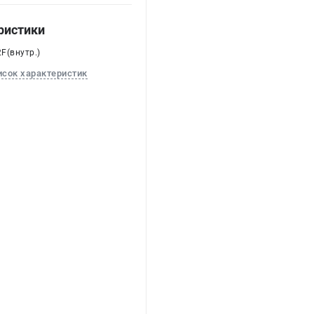
ристики
2F(внутр.)
исок характеристик