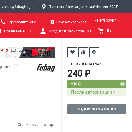
zakaz@fubagtorg.ru
Проспект Александровской Фермы, 29АЛ
Санкт-Петербург
Перезвоните мне
Заказать запчасть
0 
Сравнение
0
Вход или регистрация
₽
Нашли дешевле?
дники
240 ₽
216 ₽
После авторизации
ПОДОБРАТЬ АНАЛОГ
Сертификат дилера