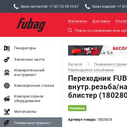
Заказ запчастей: +7 (8112) 59-10-67
Заказ изделий: +7 (81
Магазины
Доставка
Оплат
Генераторы
Запасные части
Каталог
Пневмоинструме
Переходники резьбовые
Измерительный
инструмент
Переходник FUB
внутр.резьба/на
Камнерезные станки
блистер (180280
Компрессорное
оборудование
Новинка
Мотопомпы
Артикул товара:
180280 B
Пневмоинструмент