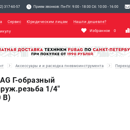
2) 317-60-57
Прием звонков: Пн-Пт: 9:00 - 18:00 Сб: 10:00 - 16:00
а
Сервис
Юридическим лицам
Нашли дешевле?
Избранное
0
нт
Аксессуары и и расходка пневмоинструмента
Перехо
AG Г-образный
руж.резьба 1/4"
 B)