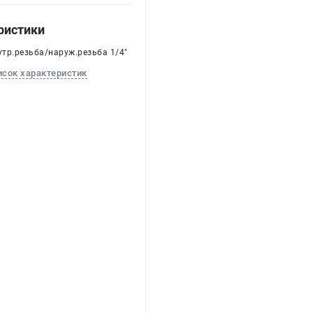
ристики
утр.резьба/наруж.резьба 1/4"
исок характеристик