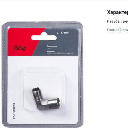
Характе
Резьба : вн
Полный сп