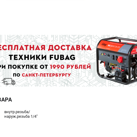
ВАРА
внутр.резьба/
наруж.резьба 1/4"