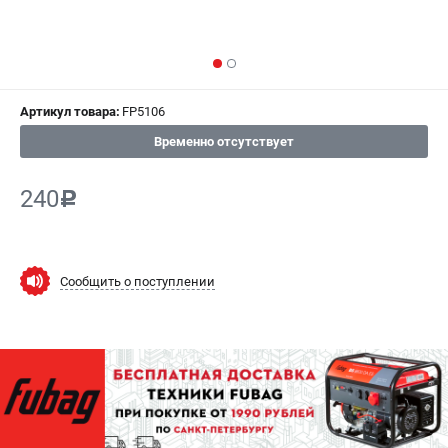
СРАВНЕНИЕ
(
0
)
ИЗБРАННОЕ
(
0
)
Артикул товара:
FP5106
МАГАЗИНЫ
Временно отсутствует
СЕРВИС
240
c
ПОДДЕРЖКА
Сервисный центр
Как нас найти
Сообщить о поступлении
ИНФОРМАЦИЯ
Юридическая информация
О бренде
Пользовательское соглашение
Способы оплаты