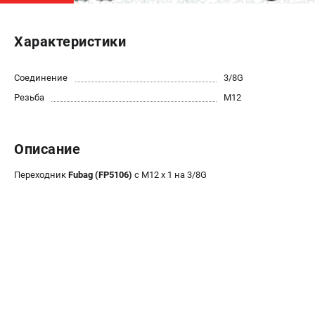
ЭЛЕКТРОСТАНЦИИ
Характеристики
Генераторы бензиновые
Генераторы дизельные
Соединение
3/8G
Генераторы инверторные
Резьба
M12
Генераторы сварочные
ПОЛЕЗНЫЕ СТАТЬИ
Описание
Как выбрать краскопульт?
Переходник
Fubag (FP5106)
с М12 x 1 на 3/8G
Как выбрать мотопомпу?
Как выбрать бензопилу?
Как выбрать компрессор?
Как правильно выбрать генератор?
Как выбрать сварочный аппарат?
СВАРОЧНЫЕ АППАРАТЫ
Аппараты контактной сварки