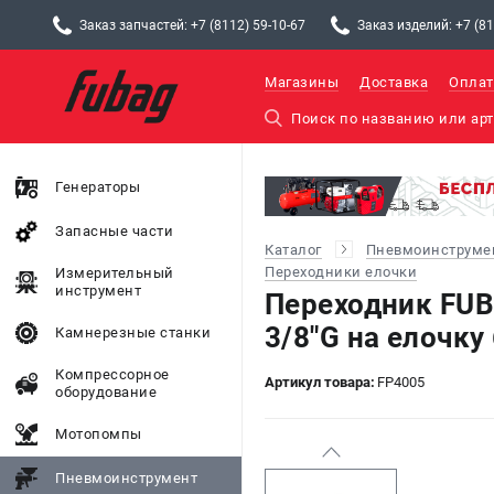
Заказ запчастей: +7 (8112) 59-10-67
Заказ изделий: +7 (81
Магазины
Доставка
Оплат
Генераторы
Запасные части
Каталог
Пневмоинструме
Переходники елочки
Измерительный
инструмент
Переходник FUB
3/8"G на елочку
Камнерезные станки
Компрессорное
Артикул товара:
FP4005
оборудование
Мотопомпы
Пневмоинструмент