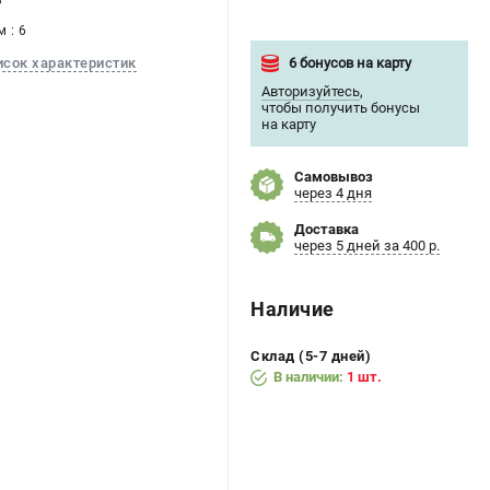
8
 : 6
6 бонусов на карту
исок характеристик
Авторизуйтесь
,
чтобы получить бонусы
на карту
Самовывоз
через 4 дня
Доставка
через 5 дней за 400 р.
Наличие
Склад (5-7 дней)
В наличии:
1 шт.