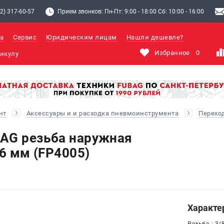
2) 317-60-57
Прием звонков: Пн-Пт: 9:00 - 18:00 Сб: 10:00 - 16:00
а
Сервис
Юридическим лицам
Нашли дешевле?
Избранное
0
нт
Аксессуары и и расходка пневмоинструмента
Перехо
AG резьба наружная
 6 мм (FP4005)
Характе