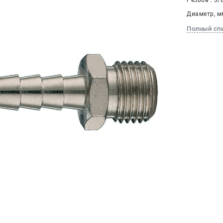
Резьба : 3/
Диаметр, мм
Полный сп