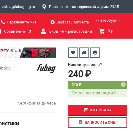
zakaz@fubagtorg.ru
Проспект Александровской Фермы, 29АЛ
Санкт-Петербург
Перезвоните мне
Заказать запчасть
0 
Сравнение
0
Вход или регистрация
₽
Нашли дешевле?
дники
240 ₽
216 ₽
После авторизации
Сертификат дилера
В КОРЗИНУ
ЗАПРОСИТЬ СЧЕТ
ристики