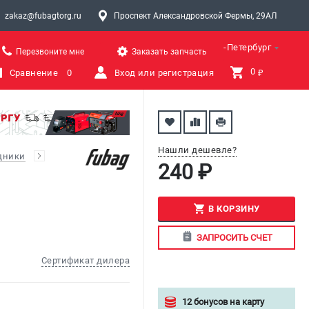
zakaz@fubagtorg.ru
Проспект Александровской Фермы, 29АЛ
Санкт-Петербург
Перезвоните мне
Заказать запчасть
0 
Сравнение
0
Вход или регистрация
₽
Нашли дешевле?
дники
240 ₽
В КОРЗИНУ
ЗАПРОСИТЬ СЧЕТ
Сертификат дилера
12 бонусов на карту