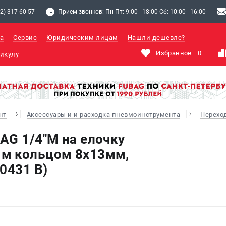
2) 317-60-57
Прием звонков: Пн-Пт: 9:00 - 18:00 Сб: 10:00 - 16:00
а
Сервис
Юридическим лицам
Нашли дешевле?
Избранное
0
нт
Аксессуары и и расходка пневмоинструмента
Перехо
AG 1/4"M на елочку
м кольцом 8x13мм,
0431 B)