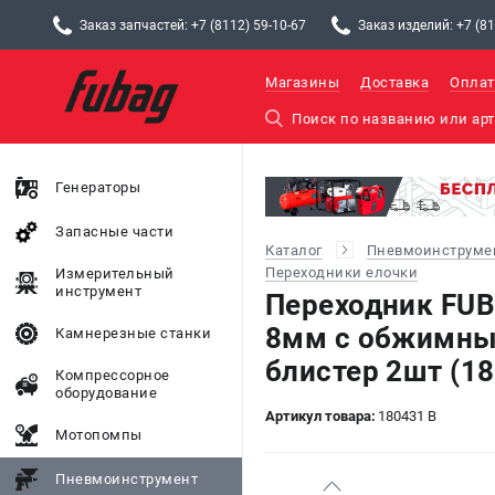
Заказ запчастей: +7 (8112) 59-10-67
Заказ изделий: +7 (81
Магазины
Доставка
Оплат
Генераторы
Запасные части
Каталог
Пневмоинструме
Переходники елочки
Измерительный
инструмент
Переходник FUB
8мм с обжимны
Камнерезные станки
блистер 2шт (18
Компрессорное
оборудование
Артикул товара:
180431 B
Мотопомпы
Пневмоинструмент