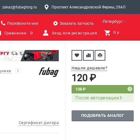
zakaz@fubagtorg.ru
Проспект Александровской Фермы, 29АЛ
Санкт-Петербург
Перезвоните мне
Заказать запчасть
0 
Сравнение
0
Вход или регистрация
₽
Нашли дешевле?
дники
120 ₽
108 ₽
После авторизации
ПОДОБРАТЬ АНАЛОГ
Сертификат дилера