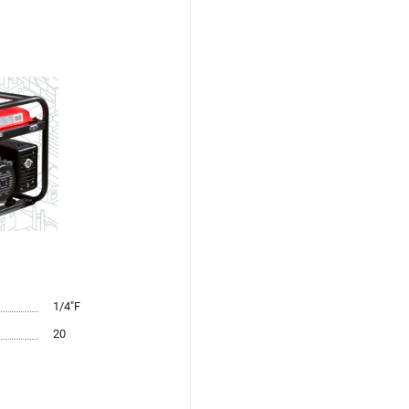
1/4"F
20