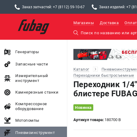
Заказ запчастей: +7 (8112) 59-10-67
Заказ изделий: +7 (81
Магазины
Доставка
Оплат
Генераторы
Запасные части
Каталог
Пневмоинструме
Переходники быстросъемные
Измерительный
инструмент
Переходник 1/4"
блистере FUBAG
Камнерезные станки
Компрессорное
Новинка
оборудование
Артикул товара:
180700 B
Мотопомпы
Пневмоинструмент