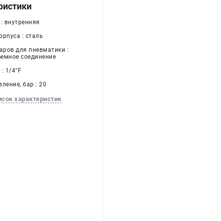
ристики
 : внутренняя
орпуса : сталь
аров для пневматики :
емное соединение
: 1/4"F
ление, бар : 20
исок характеристик