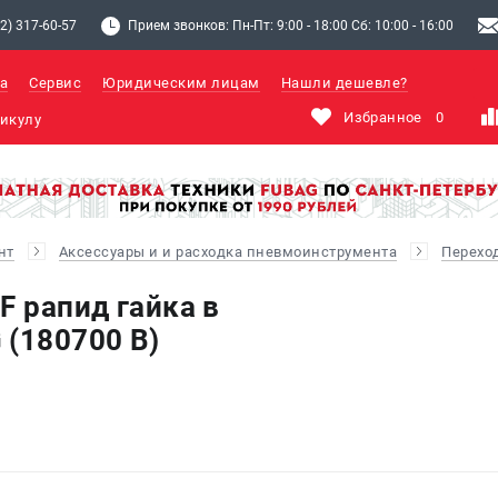
2) 317-60-57
Прием звонков: Пн-Пт: 9:00 - 18:00 Сб: 10:00 - 16:00
а
Сервис
Юридическим лицам
Нашли дешевле?
Избранное
0
нт
Аксессуары и и расходка пневмоинструмента
Перехо
F рапид гайка в
 (180700 B)