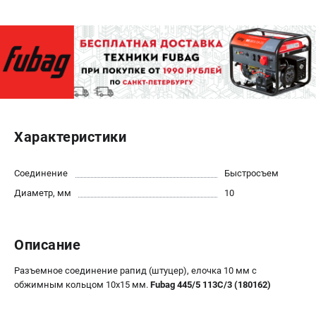
ЭЛЕКТРОСТАНЦИИ
Генераторы бензиновые
Генераторы дизельные
Генераторы инверторные
Генераторы сварочные
Характеристики
ПОЛЕЗНЫЕ СТАТЬИ
Как выбрать краскопульт?
Соединение
Быстросъем
Как выбрать мотопомпу?
Диаметр, мм
10
Как выбрать бензопилу?
Как выбрать компрессор?
Как правильно выбрать генератор?
Описание
Как выбрать сварочный аппарат?
Разъемное соединение рапид (штуцер), елочка 10 мм с
обжимным кольцом 10х15 мм.
Fubag 445/5 113С/3 (180162)
СВАРОЧНЫЕ АППАРАТЫ
Аппараты контактной сварки