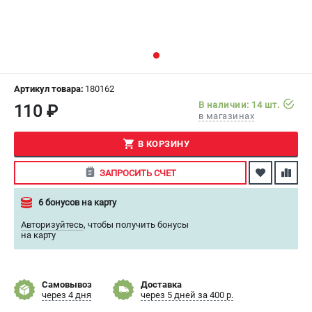
СРАВНЕНИЕ
(
0
)
ИЗБРАННОЕ
(
0
)
МАГАЗИНЫ
Артикул товара:
180162
В наличии: 14 шт.
110 ₽
в магазинах
СЕРВИС
В КОРЗИНУ
ПОДДЕРЖКА
ЗАПРОСИТЬ СЧЕТ
Сервисный центр
Как нас найти
6 бонусов на карту
Авторизуйтесь
,
чтобы получить бонусы
ИНФОРМАЦИЯ
на карту
Юридическая информация
О бренде
Самовывоз
Доставка
Пользовательское соглашение
через 4 дня
через 5 дней за 400 р.
Способы оплаты