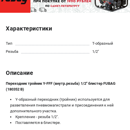
ЭЛЕКТРОСТАНЦИИ
Генераторы бензиновые
Характеристики
Генераторы дизельные
Генераторы инверторные
Тип
Т-образный
Генераторы сварочные
Резьба
1/2"
ПОЛЕЗНЫЕ СТАТЬИ
Как выбрать краскопульт?
Описание
Как выбрать мотопомпу?
Как выбрать бензопилу?
Переходник тройник Y-FFF (внутр.резьба) 1/2" блистер FUBAG
(180352 B)
Как выбрать компрессор?
Как правильно выбрать генератор?
Y-образный переходник (тройник) используется для
Как выбрать сварочный аппарат?
разветвления пневмомагистрали и присоединения к ней
дополнительного участка.
Крепление - резьба 1/2".
СВАРОЧНЫЕ АППАРАТЫ
Поставляется в блистере.
Аппараты контактной сварки