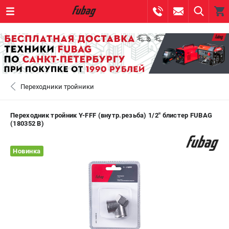
0 
₽
САНКТ-ПЕТЕРБУРГ
Переходники тройники
+7 (812) 317-60-57
- ЗАКАЗ ИЗДЕЛИЙ
+7 (8112) 59-10-67
- ЗАКАЗ ЗАПЧАСТЕЙ
Переходник тройник Y-FFF (внутр.резьба) 1/2" блистер FUBAG
(180352 B)
ЗАКАЗАТЬ ЗАПЧАСТЬ
Новинка
ВХОД ИЛИ РЕГИСТРАЦИЯ
КАТАЛОГ
АКЦИИ