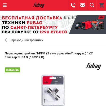
0 
₽
САНКТ-ПЕТЕРБУРГ
Переходники тройники
+7 (812) 317-60-57
- ЗАКАЗ ИЗДЕЛИЙ
+7 (8112) 59-10-67
- ЗАКАЗ ЗАПЧАСТЕЙ
Переходник тройник Т-FFM (2 внутр.резьбы/1 наруж.) 1/2"
блистер FUBAG (180312 B)
ЗАКАЗАТЬ ЗАПЧАСТЬ
Новинка
ВХОД ИЛИ РЕГИСТРАЦИЯ
КАТАЛОГ
АКЦИИ