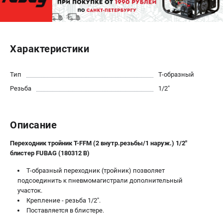
ЭЛЕКТРОСТАНЦИИ
Генераторы бензиновые
Характеристики
Генераторы дизельные
Генераторы инверторные
Тип
Т-образный
Генераторы сварочные
Резьба
1/2"
ПОЛЕЗНЫЕ СТАТЬИ
Как выбрать краскопульт?
Описание
Как выбрать мотопомпу?
Как выбрать бензопилу?
Переходник тройник Т-FFM (2 внутр.резьбы/1 наруж.) 1/2"
блистер FUBAG (180312 B)
Как выбрать компрессор?
Как правильно выбрать генератор?
T-образный переходник (тройник) позволяет
Как выбрать сварочный аппарат?
подсоединить к пневмомагистрали дополнительный
участок.
Крепление - резьба 1/2".
СВАРОЧНЫЕ АППАРАТЫ
Поставляется в блистере.
Аппараты контактной сварки