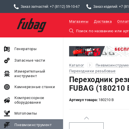
Заказ запчастей: +7 (8112) 59-10-67
Заказ изделий: +7 (81
Магазины
Доставка
Оплат
Генераторы
Запасные части
Каталог
Пневмоинструме
Переходники резьбовые
Измерительный
инструмент
Переходник рез
FUBAG (180210 
Камнерезные станки
Компрессорное
Артикул товара:
180210 B
оборудование
Мотопомпы
Пневмоинструмент