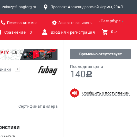
zakaz@fubagtorg.ru
Проспект Александровской Фермы, 29АЛ
Санкт-Петербург
Перезвоните мне
Заказать запчасть
0 
Сравнение
0
Вход или регистрация
₽
Временно отсутствует
Последняя цена
дники
140
c
Сообщить о поступлении
Сертификат дилера
ристики