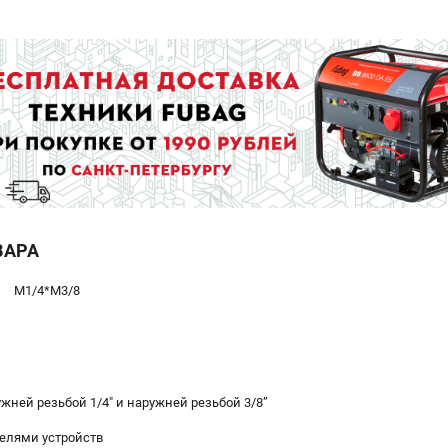
ВАРА
M1/4*M3/8
жней резьбой 1/4" и наружней резьбой 3/8”
елями устройств