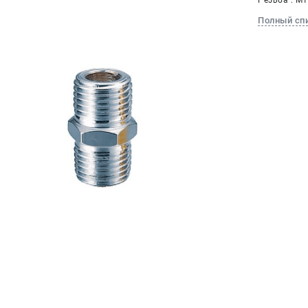
Резьба : M
Полный сп