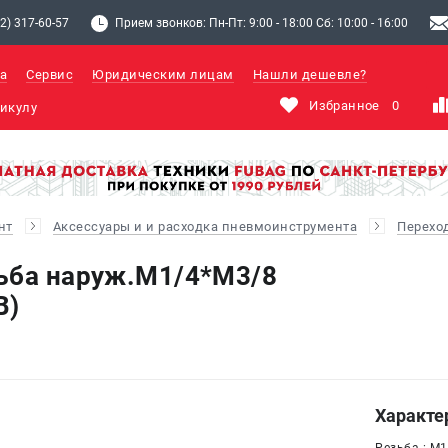
2) 317-60-57
Прием звонков: Пн-Пт: 9:00 - 18:00 Сб: 10:00 - 16:00
а
Сервис
Юридическим лицам
Нашли дешевле?
Избранное
0
нт
Аксессуары и и расходка пневмоинструмента
Перехо
ьба наруж.M1/4*M3/8
B)
Характе