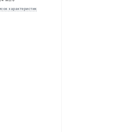
1/4*M3/8
исок характеристик