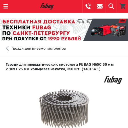
0 
₽
САНКТ-ПЕТЕРБУРГ
Гвозди для пневмопистолетов
+7 (812) 317-60-57
- ЗАКАЗ ИЗДЕЛИЙ
+7 (8112) 59-10-67
- ЗАКАЗ ЗАПЧАСТЕЙ
Гвозди для пневматического пистолета FUBAG N65C 50 мм
2.10x1.25 мм кольцевая накатка, 350 шт. (140154.1)
ЗАКАЗАТЬ ЗАПЧАСТЬ
ВХОД ИЛИ РЕГИСТРАЦИЯ
КАТАЛОГ
АКЦИИ