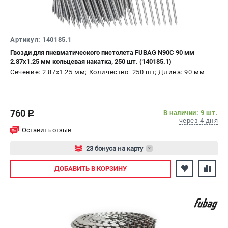
СРАВНЕНИЕ
(
0
)
ИЗБРАННОЕ
(
0
)
Артикул: 140185.1
Гвозди для пневматического пистолета FUBAG N90C 90 мм
2.87х1.25 мм кольцевая накатка, 250 шт. (140185.1)
МАГАЗИНЫ
Сечение: 2.87х1.25 мм; Количество: 250 шт; Длина: 90 мм
СЕРВИС
760
В наличии: 9 шт.
ПОДДЕРЖКА
c
через 4 дня
Сервисный центр
Оставить отзыв
Как нас найти
23 бонуса на карту
?
Авторизуйтесь
ИНФОРМАЦИЯ
ДОБАВИТЬ
В КОРЗИНУ
Юридическая информация
О бренде
Пользовательское соглашение
Способы оплаты