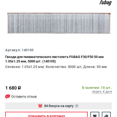
Сварочные полуавтоматы MIG/MAG
Сварочные аппараты TIG
Сварочные материалы
ТЕЛЕФОН (САНКТ-ПЕТЕРБУРГ)
+7 (812) 317-60-57
Информация размещённая на сайте не является публичной
Артикул: 140105
офертой.
Гвозди для пневматического пистолета FUBAG F30/F50 50 мм
1.05x1.25 мм, 5000 шт. (140105)
проспект Александровской Фермы, 29АЛ
8 (812) 317-60-57
Сечение: 1.05x1.25 мм; Количество: 5000 шт; Длина: 50 мм
Режим работы колл-центра:
пн-пт - с 9:00 до 18:00
сб - с 10:00 до 16:00
вс - выходной
1 680
В наличии: 18 шт.
c
через 4 дня
ЗАКАЗ ЗАПЧАСТЕЙ
Оставить отзыв
+7 (8112) 59-10-67
zakaz@fubagtorg.ru
84 бонуса на карту
?
Авторизуйтесь
ДОБАВИТЬ
В КОРЗИНУ