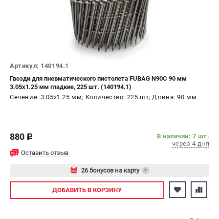
ЭЛЕКТРОСТАНЦИИ
Генераторы бензиновые
Генераторы дизельные
Генераторы инверторные
Артикул: 140194.1
Генераторы сварочные
Гвозди для пневматического пистолета FUBAG N90C 90 мм
3.05х1.25 мм гладкие, 225 шт. (140194.1)
Сечение: 3.05х1.25 мм; Количество: 225 шт; Длина: 90 мм
ПОЛЕЗНЫЕ СТАТЬИ
Как выбрать краскопульт?
Как выбрать мотопомпу?
880
В наличии: 7 шт.
c
Как выбрать бензопилу?
через 4 дня
Как выбрать компрессор?
Оставить отзыв
Как правильно выбрать генератор?
26 бонусов на карту
?
Как выбрать сварочный аппарат?
Авторизуйтесь
ДОБАВИТЬ
В КОРЗИНУ
СВАРОЧНЫЕ АППАРАТЫ
Аппараты контактной сварки