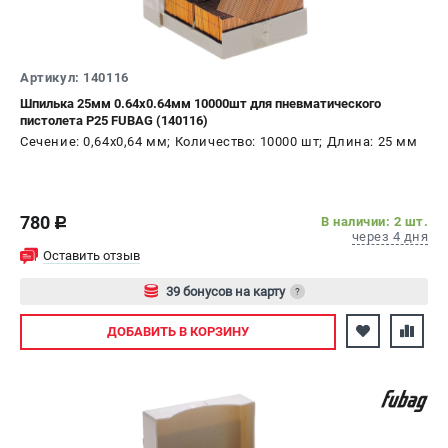
СРАВНЕНИЕ
(
0
)
ИЗБРАННОЕ
(
0
)
Артикул: 140116
Шпилька 25мм 0.64х0.64мм 10000шт для пневматического
пистолета P25 FUBAG (140116)
МАГАЗИНЫ
Сечение: 0,64х0,64 мм; Количество: 10000 шт; Длина: 25 мм
СЕРВИС
780
В наличии: 2 шт.
ПОДДЕРЖКА
c
через 4 дня
Сервисный центр
Оставить отзыв
Как нас найти
39 бонусов на карту
?
Авторизуйтесь
ИНФОРМАЦИЯ
ДОБАВИТЬ
В КОРЗИНУ
Юридическая информация
О бренде
Пользовательское соглашение
Способы оплаты