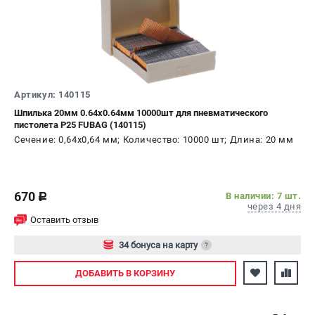
ЭЛЕКТРОСТАНЦИИ
Генераторы бензиновые
Генераторы дизельные
Генераторы инверторные
Артикул: 140115
Генераторы сварочные
Шпилька 20мм 0.64х0.64мм 10000шт для пневматического
пистолета P25 FUBAG (140115)
Сечение: 0,64х0,64 мм; Количество: 10000 шт; Длина: 20 мм
ПОЛЕЗНЫЕ СТАТЬИ
Как выбрать краскопульт?
Как выбрать мотопомпу?
670
В наличии: 7 шт.
c
Как выбрать бензопилу?
через 4 дня
Как выбрать компрессор?
Оставить отзыв
Как правильно выбрать генератор?
34 бонуса на карту
?
Как выбрать сварочный аппарат?
Авторизуйтесь
ДОБАВИТЬ
В КОРЗИНУ
СВАРОЧНЫЕ АППАРАТЫ
Аппараты контактной сварки