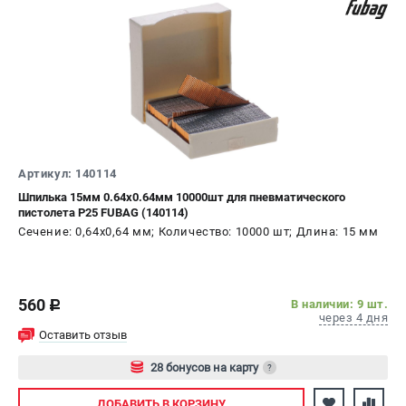
Сварочные полуавтоматы MIG/MAG
Сварочные аппараты TIG
Сварочные материалы
ТЕЛЕФОН (САНКТ-ПЕТЕРБУРГ)
+7 (812) 317-60-57
Информация размещённая на сайте не является публичной
Артикул: 140114
офертой.
Шпилька 15мм 0.64х0.64мм 10000шт для пневматического
пистолета P25 FUBAG (140114)
проспект Александровской Фермы, 29АЛ
8 (812) 317-60-57
Сечение: 0,64х0,64 мм; Количество: 10000 шт; Длина: 15 мм
Режим работы колл-центра:
пн-пт - с 9:00 до 18:00
сб - с 10:00 до 16:00
вс - выходной
560
В наличии: 9 шт.
c
через 4 дня
ЗАКАЗ ЗАПЧАСТЕЙ
Оставить отзыв
+7 (8112) 59-10-67
zakaz@fubagtorg.ru
28 бонусов на карту
?
Авторизуйтесь
ДОБАВИТЬ
В КОРЗИНУ