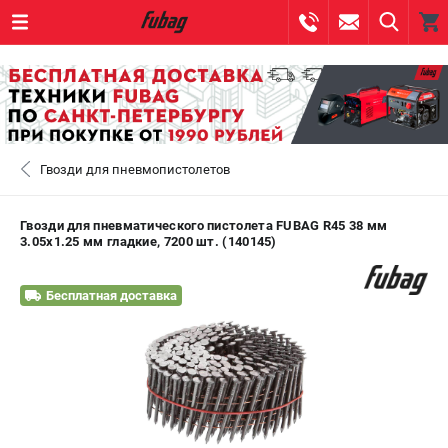
0 
₽
САНКТ-ПЕТЕРБУРГ
Гвозди для пневмопистолетов
+7 (812) 317-60-57
- ЗАКАЗ ИЗДЕЛИЙ
+7 (8112) 59-10-67
- ЗАКАЗ ЗАПЧАСТЕЙ
Гвозди для пневматического пистолета FUBAG R45 38 мм
3.05х1.25 мм гладкие, 7200 шт. (140145)
ЗАКАЗАТЬ ЗАПЧАСТЬ
Бесплатная доставка
ВХОД ИЛИ РЕГИСТРАЦИЯ
КАТАЛОГ
АКЦИИ