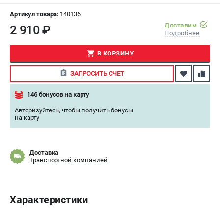
СРАВНЕНИЕ
(
0
)
Артикул товара:
140136
Доставим
2 910 ₽
Подробнее
ИЗБРАННОЕ
(
0
)
В КОРЗИНУ
МАГАЗИНЫ
ЗАПРОСИТЬ СЧЕТ
СЕРВИС
146 бонусов на карту
ПОДДЕРЖКА
Авторизуйтесь
,
чтобы получить бонусы
на карту
Сервисный центр
ИНФОРМАЦИЯ
Доставка
Транспортной компанией
Юридическая информация
О бренде
Пользовательское соглашение
Характеристики
Способы оплаты