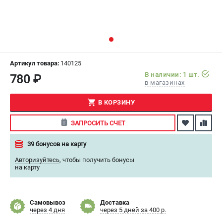
СРАВНЕНИЕ
(
0
)
ИЗБРАННОЕ
(
0
)
МАГАЗИНЫ
Артикул товара:
140125
В наличии: 1 шт.
780 ₽
в магазинах
СЕРВИС
В КОРЗИНУ
ПОДДЕРЖКА
ЗАПРОСИТЬ СЧЕТ
Сервисный центр
Как нас найти
39 бонусов на карту
Авторизуйтесь
,
чтобы получить бонусы
ИНФОРМАЦИЯ
на карту
Юридическая информация
О бренде
Самовывоз
Доставка
Пользовательское соглашение
через 4 дня
через 5 дней за 400 р.
Способы оплаты