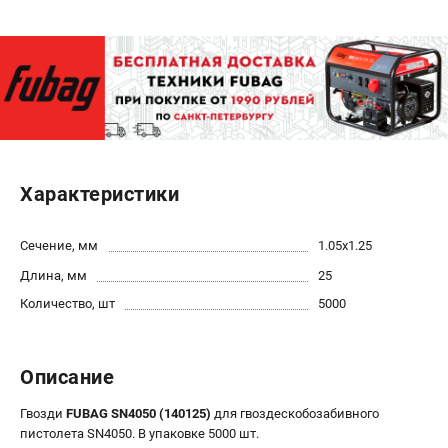
ЭЛЕКТРОСТАНЦИИ
Генераторы бензиновые
Генераторы дизельные
Генераторы инверторные
Генераторы сварочные
Характеристики
ПОЛЕЗНЫЕ СТАТЬИ
Как выбрать краскопульт?
Сечение, мм
1.05x1.25
Как выбрать мотопомпу?
Длина, мм
25
Как выбрать бензопилу?
Количество, шт
5000
Как выбрать компрессор?
Как правильно выбрать генератор?
Как выбрать сварочный аппарат?
Описание
СВАРОЧНЫЕ АППАРАТЫ
Гвозди
FUBAG SN4050 (140125)
для гвоздескобозабивного
пистолета SN4050. В упаковке 5000 шт.
Аппараты контактной сварки