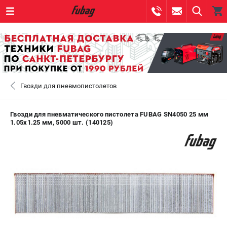
0 
₽
САНКТ-ПЕТЕРБУРГ
Гвозди для пневмопистолетов
+7 (812) 317-60-57
- ЗАКАЗ ИЗДЕЛИЙ
+7 (8112) 59-10-67
- ЗАКАЗ ЗАПЧАСТЕЙ
Гвозди для пневматического пистолета FUBAG SN4050 25 мм
1.05x1.25 мм, 5000 шт. (140125)
ЗАКАЗАТЬ ЗАПЧАСТЬ
ВХОД ИЛИ РЕГИСТРАЦИЯ
КАТАЛОГ
АКЦИИ