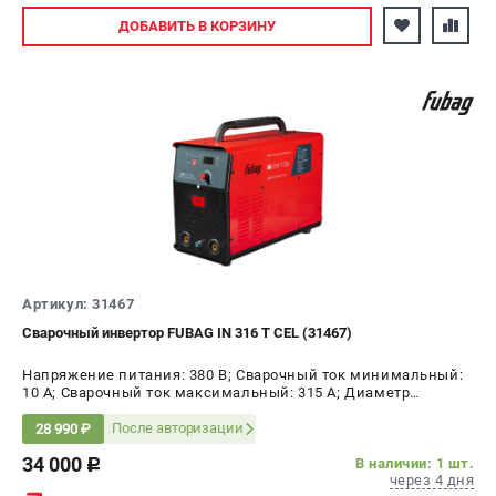
Авторизуйтесь
ДОБАВИТЬ
В КОРЗИНУ
Артикул: 31467
Сварочный инвертор FUBAG IN 316 T CEL (31467)
Напряжение питания: 380 В; Сварочный ток минимальный:
10 А; Сварочный ток максимальный: 315 А; Диаметр
электрода AC, max: 6 мм; ПВ на максимальном токе: 60 %;
Мощность: 10 кВт
После авторизации
28 990 ₽
34 000
В наличии: 1 шт.
c
через 4 дня