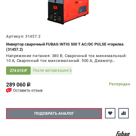
Артикул: 31457.2
Инвертор сварочный FUBAG INTIG 500 T AC/DC PULSE +горелка
(31457.2)
Напряжение питания: 380 В; Сварочный ток минимальный:
10 А; Сварочный ток максимальный: 500 А; Диаметр
электрода AC, max: 4 мм; ПВ на максимальном токе: 60 %;
Мощность: 12 кВт
После авторизации
274 615 ₽
289 060
Распродан
c
Оставить отзыв
ПОДОБРАТЬ АНАЛОГ