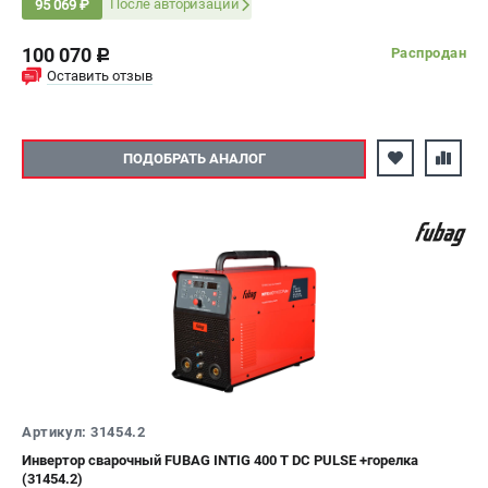
Мощность: 10.8 кВт
После авторизации
95 069 ₽
100 070
Распродан
c
Оставить отзыв
ПОДОБРАТЬ АНАЛОГ
Артикул: 31454.2
Инвертор сварочный FUBAG INTIG 400 T DC PULSE +горелка
(31454.2)