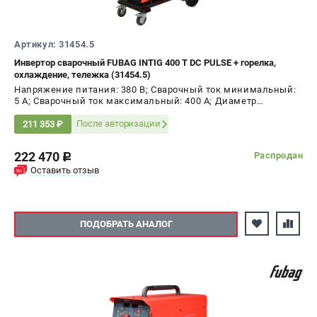
Артикул: 31454.5
Инвертор сварочный FUBAG INTIG 400 T DC PULSE + горелка,
охлаждение, тележка (31454.5)
Напряжение питания: 380 В; Сварочный ток минимальный:
5 А; Сварочный ток максимальный: 400 А; Диаметр
электрода AC, max: 4 мм; ПВ на максимальном токе: 60 %;
Мощность: 12 кВт
После авторизации
211 353 ₽
222 470
Распродан
c
Оставить отзыв
ПОДОБРАТЬ АНАЛОГ