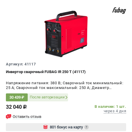
Артикул: 41117
Инвертор сварочный FUBAG IR 250 T (41117)
Напряжение питания: 380 В; Сварочный ток минимальный:
25 А; Сварочный ток максимальный: 250 А; Диаметр
электрода AC, max: 6 мм; ПВ на максимальном токе: 40 %;
Мощность: 9.5 кВт
После авторизации
30 439 ₽
32 040
В наличии: 1 шт.
c
через 4 дня
Оставить отзыв
801 бонус на карту
?