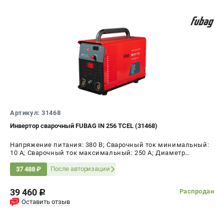
Артикул: 31468
Инвертор сварочный FUBAG IN 256 ТCEL (31468)
Напряжение питания: 380 В; Сварочный ток минимальный:
10 А; Сварочный ток максимальный: 250 А; Диаметр
электрода AC, max: 5 мм; ПВ на максимальном токе: 60 %;
Мощность: 10 кВт
После авторизации
37 488 ₽
39 460
Распродан
c
Оставить отзыв