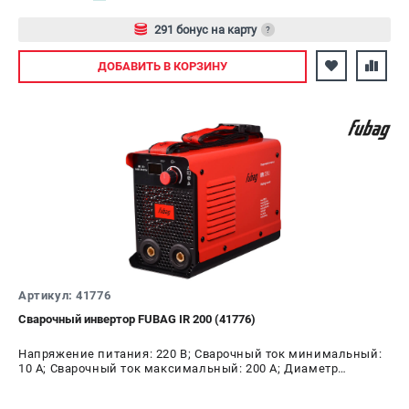
291 бонус на карту
?
ЭЛЕКТРОСТАНЦИИ
Авторизуйтесь
ДОБАВИТЬ
В КОРЗИНУ
Генераторы бензиновые
Генераторы дизельные
Генераторы инверторные
Генераторы сварочные
ПОЛЕЗНЫЕ СТАТЬИ
Как выбрать краскопульт?
Как выбрать мотопомпу?
Как выбрать бензопилу?
Как выбрать компрессор?
Артикул: 41776
Как правильно выбрать генератор?
Сварочный инвертор FUBAG IR 200 (41776)
Как выбрать сварочный аппарат?
Напряжение питания: 220 В; Сварочный ток минимальный:
10 А; Сварочный ток максимальный: 200 А; Диаметр
СВАРОЧНЫЕ АППАРАТЫ
электрода AC, max: 5 мм; ПВ на максимальном токе: 40 %;
Мощность: 8.7 кВт
Аппараты контактной сварки