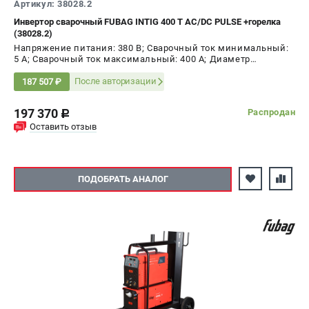
Артикул: 38028.2
Инвертор сварочный FUBAG INTIG 400 T AC/DC PULSE +горелка
(38028.2)
Напряжение питания: 380 В; Сварочный ток минимальный:
5 А; Сварочный ток максимальный: 400 А; Диаметр
электрода AC, max: 5 мм; ПВ на максимальном токе: 60 %;
Мощность: 13 кВт
После авторизации
187 507 ₽
197 370
Распродан
c
Оставить отзыв
ПОДОБРАТЬ АНАЛОГ