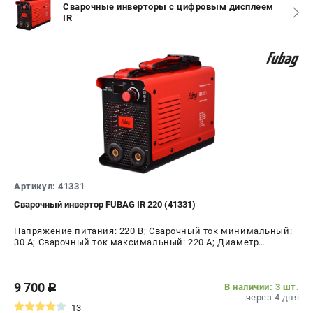
Сварочные инверторы с цифровым дисплеем
СРАВНЕНИЕ
(
0
)
IR
ИЗБРАННОЕ
(
0
)
МАГАЗИНЫ
СЕРВИС
ПОДДЕРЖКА
Сервисный центр
Артикул: 41331
Как нас найти
Сварочный инвертор FUBAG IR 220 (41331)
Напряжение питания: 220 В; Сварочный ток минимальный:
ИНФОРМАЦИЯ
30 А; Сварочный ток максимальный: 220 А; Диаметр
электрода AC, max: 5 мм; ПВ на максимальном токе: 40 %;
Юридическая информация
Мощность: 8.28 кВт
О бренде
9 700
В наличии: 3 шт.
c
Пользовательское соглашение
через 4 дня
Способы оплаты
13