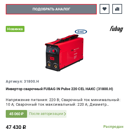
ПОДОБРАТЬ АНАЛОГ
Новинка
Артикул: 31800.Н
Инвертор сварочный FUBAG IN Pulse 220 CEL НАКС (31800.Н)
Напряжение питания: 220 В; Сварочный ток минимальный:
10 А; Сварочный ток максимальный: 220 А; Диаметр
электрода AC, max: 5 мм; ПВ на максимальном токе: 60 %;
Мощность: 8 кВт
После авторизации
45 060 ₽
47 430
Распродан
c