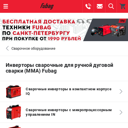
0 
₽
САНКТ-ПЕТЕРБУРГ
Сварочное оборудование
+7 (812) 317-60-57
- ЗАКАЗ ИЗДЕЛИЙ
+7 (8112) 59-10-67
- ЗАКАЗ ЗАПЧАСТЕЙ
Инверторы сварочные для ручной дуговой
сварки (MMA) Fubag
ЗАКАЗАТЬ ЗАПЧАСТЬ
Сварочные инверторы в компактном корпусе
ВХОД ИЛИ РЕГИСТРАЦИЯ
IQ
КАТАЛОГ
Сварочные инверторы с микропроцессорным
управлением IN
АКЦИИ