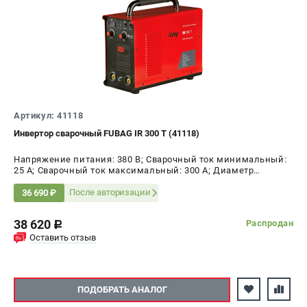
Артикул: 41118
Инвертор сварочный FUBAG IR 300 T (41118)
Напряжение питания: 380 В; Сварочный ток минимальный:
25 А; Сварочный ток максимальный: 300 А; Диаметр
электрода AC, max: 6 мм; ПВ на максимальном токе: 40 %;
Мощность: 10.2 кВт
После авторизации
36 690 ₽
38 620
Распродан
c
Оставить отзыв
ПОДОБРАТЬ АНАЛОГ