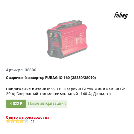
Артикул: 38830
Сварочный инвертор FUBAG IQ 160 (38830/38090)
Напряжение питания: 220 В; Сварочный ток минимальный:
20 А; Сварочный ток максимальный: 160 А; Диаметр
электрода AC, max: 4 мм; ПВ на максимальном токе: 40 %;
Мощность: 4.62 кВт
После авторизации
4 522 ₽
Снято с производства
21