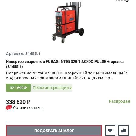
Артикул: 31455.1
Инвертор сварочный FUBAG INTIG 320 T AC/DC PULSE +горелка
(31455.1)
Напряжение питания: 380 В; Сварочный ток минимальный:
5 А; Сварочный ток максимальный: 320 А; Диаметр
электрода AC, max: 5 мм; ПВ на максимальном токе: 60 %;
Мощность: 14 кВт
После авторизации
321 699 ₽
338 620
Распродан
c
Оставить отзыв
ПОДОБРАТЬ АНАЛОГ