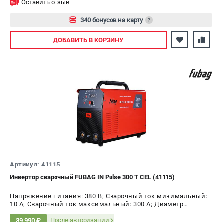
Оставить отзыв
340 бонусов на карту
?
Авторизуйтесь
ДОБАВИТЬ
В КОРЗИНУ
Артикул: 41115
Инвертор сварочный FUBAG IN Pulse 300 T CEL (41115)
Напряжение питания: 380 В; Сварочный ток минимальный:
10 А; Сварочный ток максимальный: 300 А; Диаметр
электрода AC, max: 6 мм; ПВ на максимальном токе: 60 %;
Мощность: 7.6 кВт
После авторизации
39 990 ₽