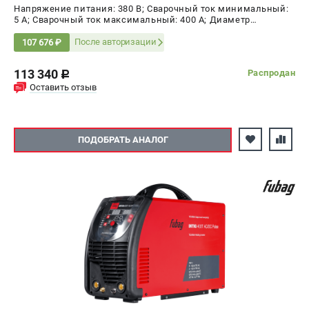
Напряжение питания: 380 В; Сварочный ток минимальный:
5 А; Сварочный ток максимальный: 400 А; Диаметр
электрода AC, max: 4 мм; ПВ на максимальном токе: 60 %;
Мощность: 12 кВт
После авторизации
107 676 ₽
113 340
Распродан
c
Оставить отзыв
ПОДОБРАТЬ АНАЛОГ