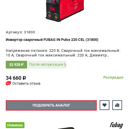
Артикул: 31800
Инвертор сварочный FUBAG IN Pulse 220 CEL (31800)
Напряжение питания: 220 В; Сварочный ток минимальный:
10 А; Сварочный ток максимальный: 220 А; Диаметр
электрода AC, max: 5 мм; ПВ на максимальном токе: 60 %;
Мощность: 8 кВт
После авторизации
32 928 ₽
34 660
Распродан
c
Оставить отзыв
ПОДОБРАТЬ АНАЛОГ
Новинка