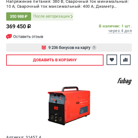
разъема управления 5 pin (31456.6)
Напряжение питания: 380 В; Сварочный ток минимальный:
10 А; Сварочный ток максимальный: 400 А; Диаметр
электрода AC, max: 4 мм; ПВ на максимальном токе: 60 %;
Мощность: 26 кВт
После авторизации
350 988 ₽
369 450
В наличии: 1 шт.
c
через 4 дня
Оставить отзыв
9 236 бонусов на карту
?
Авторизуйтесь
ДОБАВИТЬ
В КОРЗИНУ
Артикул: 31457.4