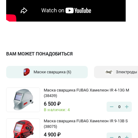
ВАМ МОЖЕТ ПОНАДОБИТЬСЯ
Маски сварщика
(6)
Электроды
Маска сварщика FUBAG Хамелеон IR 4-13G M
(38439)
6 500 ₽
0
В наличии: 4
Маска сварщика FUBAG Хамелеон IR 9-13B S
(38075)
4 900 ₽
0