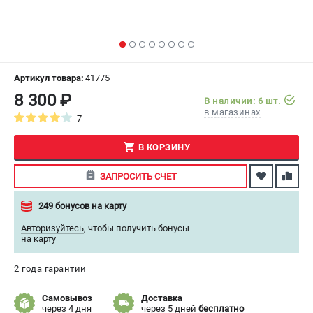
СРАВНЕНИЕ
(
0
)
ИЗБРАННОЕ
(
0
)
Артикул товара:
41775
МАГАЗИНЫ
8 300 ₽
В наличии: 6 шт.
в магазинах
7
СЕРВИС
В КОРЗИНУ
ПОДДЕРЖКА
ЗАПРОСИТЬ СЧЕТ
Сервисный центр
Как нас найти
249 бонусов на карту
Авторизуйтесь
,
чтобы получить бонусы
ИНФОРМАЦИЯ
на карту
Юридическая информация
2 года гарантии
О бренде
Пользовательское соглашение
Самовывоз
Доставка
Способы оплаты
через 4 дня
через 5 дней
бесплатно