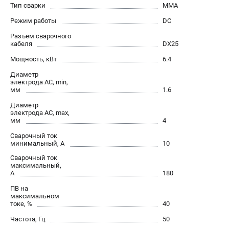
Тип сварки
MMA
Сварочные полуавтоматы MIG/MAG
Режим работы
DC
Сварочные аппараты TIG
Разъем сварочного
Сварочные материалы
кабеля
DX25
Мощность, кВт
6.4
ТЕЛЕФОН (САНКТ-ПЕТЕРБУРГ)
Диаметр
+7 (812) 317-60-57
электрода AC, min,
мм
1.6
Информация размещённая на сайте не является публичной
офертой.
Диаметр
электрода AC, max,
проспект Александровской Фермы, 29АЛ
мм
4
8 (812) 317-60-57
Сварочный ток
Режим работы колл-центра:
минимальный, А
10
пн-пт - с 9:00 до 18:00
сб - с 10:00 до 16:00
Сварочный ток
максимальный,
вс - выходной
А
180
ЗАКАЗ ЗАПЧАСТЕЙ
ПВ на
+7 (8112) 59-10-67
максимальном
zakaz@fubagtorg.ru
токе, %
40
Частота, Гц
50