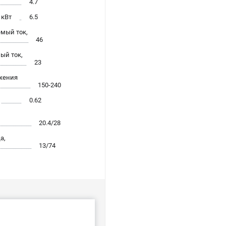
4.7
 кВт
6.5
мый ток,
46
ый ток,
23
жения
150-240
0.62
20.4/28
а,
13/74