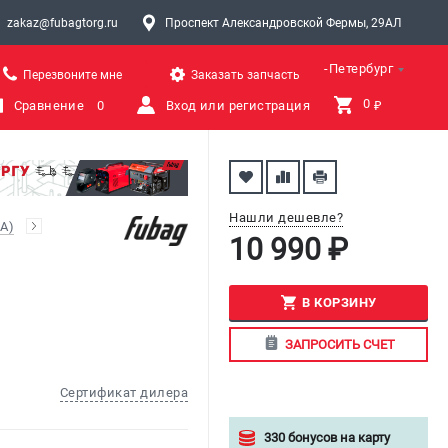
zakaz@fubagtorg.ru
Проспект Александровской Фермы, 29АЛ
Санкт-Петербург
Перезвоните мне
Заказать запчасть
0 
Сравнение
0
Вход или регистрация
₽
Нашли дешевле?
A)
10 990 ₽
В КОРЗИНУ
ЗАПРОСИТЬ СЧЕТ
Сертификат дилера
330 бонусов на карту