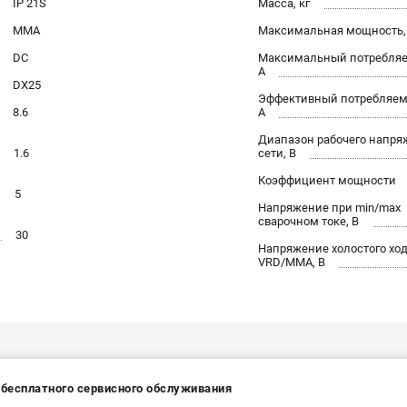
IP 21S
Масса, кг
MMA
Максимальная мощность,
DC
Максимальный потребляе
А
DX25
Эффективный потребляем
8.6
А
Диапазон рабочего напря
1.6
сети, В
Коэффициент мощности
5
Напряжение при min/max
сварочном токе, В
30
Напряжение холостого ход
VRD/MMA, В
 бесплатного сервисного обслуживания