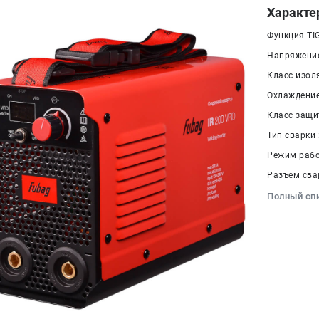
Характе
Функция TIG
Напряжение 
Класс изоля
Охлаждение
Класс защит
Тип сварки
Режим рабо
Разъем сва
Полный сп