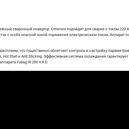
дежный сварочный инвертор. Отлично подойдет для сварки с током 220 А
тах с особо опасной зоной поражения электрическим током. Аппарат по
.
исплеем, что существенно облегчает контроль и настройку параметров
 Hot Start и Anti Sticking. Эффективная система охлаждения гарантирует
ппарата Fubag IR 200 V.R.D.