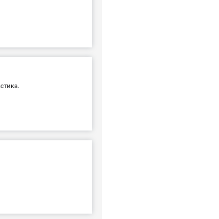
стика.