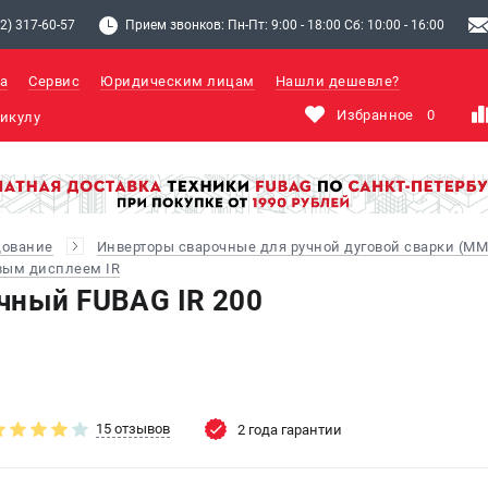
2) 317-60-57
Прием звонков: Пн-Пт: 9:00 - 18:00 Сб: 10:00 - 16:00
а
Сервис
Юридическим лицам
Нашли дешевле?
Избранное
0
дование
Инверторы сварочные для ручной дуговой сварки (MM
вым дисплеем IR
чный FUBAG IR 200
15 отзывов
2 года гарантии