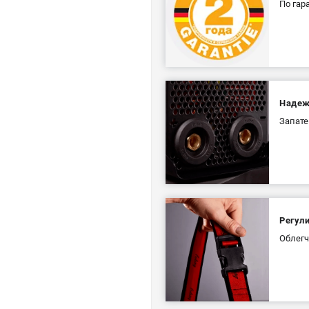
По га
Надеж
Запате
Регул
Облегч