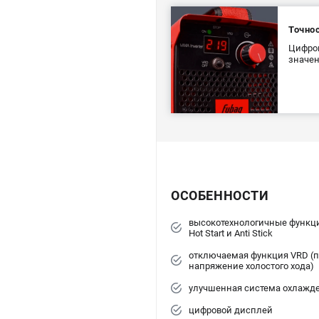
Точнос
Цифров
значен
ОСОБЕННОСТИ
высокотехнологичные функции
Hot Start и Anti Stick
отключаемая функция VRD (
напряжение холостого хода)
улучшенная система охлажд
цифровой дисплей