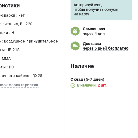
ристики
Авторизуйтесь
,
чтобы получить бонусы
на карту
-сварки : нет
питания, В : 220
Самовывоз
ции : Н
через 4 дня
 : Воздушное, принудительное
Доставка
через 5 дней
бесплатно
ы : IP 21S
 : MMA
Наличие
ты : DC
рочного кабеля : DX25
Склад (5-7 дней)
исок характеристик
В наличии:
2 шт.