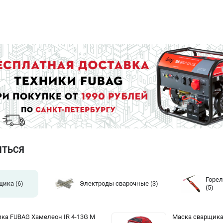
ИТЬСЯ
Горел
щика
(6)
Электроды сварочные
(3)
(5)
ка FUBAG Хамелеон IR 4-13G M
Маска сварщика