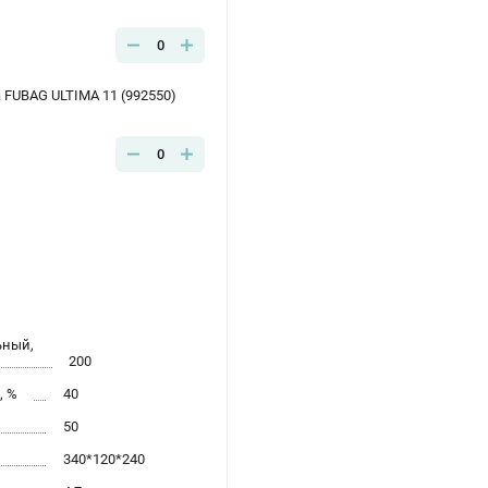
0
FUBAG ULTIMA 11 (992550)
0
ьный,
200
, %
40
50
340*120*240