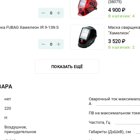
(38075)
4 900 ₽
0
В наличии: 4
ка FUBAG Хамелеон IR 9-13N S
Маска сварщика 
"Хамелеон"
3 520 ₽
0
В наличии: 2
ПОКАЗАТЬ ЕЩЁ
ВАРА
нет
Сварочный ток максимал
А
220
ПВ на максимальном токе
Н
Частота, Гц
Воздушное,
принудительное
Габариты (ДхШхВ), см