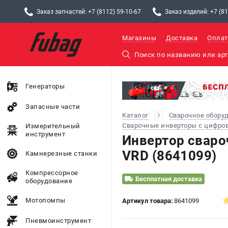
Заказ запчастей: +7 (8112) 59-10-67
Заказ изделий: +7 (81
Магазины
Доставка
Оплат
Генераторы
Запасные части
Каталог
Сварочное обору
Сварочные инверторы с цифро
Измерительный
инструмент
Инвертор сваро
VRD (8641099)
Камнерезные станки
Компрессорное
Бесплатная доставка
оборудование
Мотопомпы
Артикул товара:
8641099
Пневмоинструмент