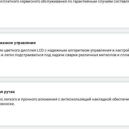
есплатного сервисного обслуживания по гарантийным случаям составляе
манное управление
е цветного дисплея LCD с надежным алгоритмом управления и настро
 и легко подстраиваться под задачи сварки различных металлов и спла
ая ручка
из легкого и прочного алюминия с антискользящей накладкой обеспе
реноске.