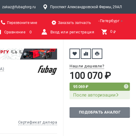
zakaz@fubagtorg.ru
Проспект Александровской Фермы, 29АЛ
Санкт-Петербург
Перезвоните мне
Заказать запчасть
0 
Сравнение
0
Вход или регистрация
₽
Нашли дешевле?
A)
100 070 ₽
95 069 ₽
После авторизации
ПОДОБРАТЬ АНАЛОГ
Сертификат дилера