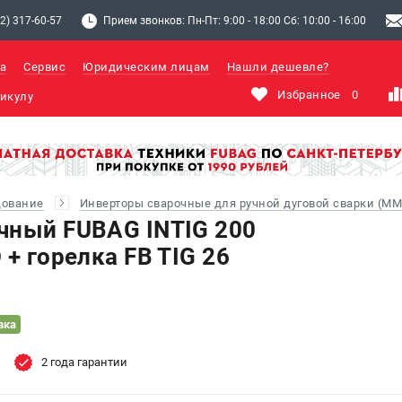
2) 317-60-57
Прием звонков: Пн-Пт: 9:00 - 18:00 Сб: 10:00 - 16:00
а
Сервис
Юридическим лицам
Нашли дешевле?
Избранное
0
дование
Инверторы сварочные для ручной дуговой сварки (MM
чный FUBAG INTIG 200
 + горелка FB TIG 26
вка
2 года гарантии