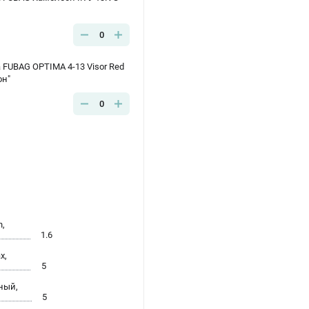
0
FUBAG OPTIMA 4-13 Visor Red
он"
0
n,
1.6
x,
5
ный,
5