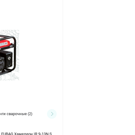
нги сварочные
(2)
Сопла
(5)
 FUBAG Хамелеон IR 9-13N S