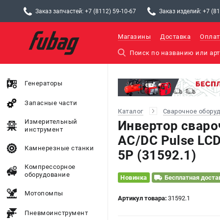
Заказ запчастей: +7 (8112) 59-10-67
Заказ изделий: +7 (81
Магазины
Доставка
Оплат
Генераторы
Запасные части
Каталог
Сварочное обору
Измерительный
Инвертор сваро
инструмент
AC/DC Pulse LCD
Камнерезные станки
5P (31592.1)
Компрессорное
оборудование
Новинка
Бесплатная доста
Мотопомпы
Артикул товара:
31592.1
Пневмоинструмент