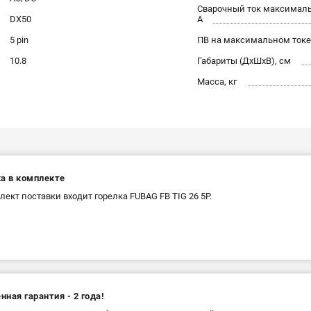
Сварочный ток максимал
DX50
А
5 pin
ПВ на максимальном токе
10.8
Габариты (ДхШхВ), см
Масса, кг
ка в комплекте
лект поставки входит горелка FUBAG FB TIG 26 5P.
ная гарантия - 2 года!