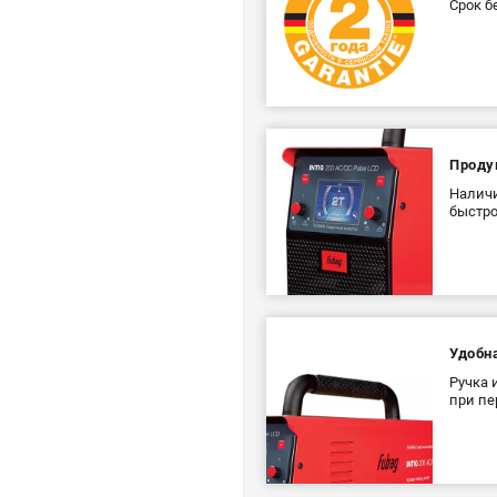
Срок б
Проду
Наличи
быстро
Удобн
Ручка 
при пе