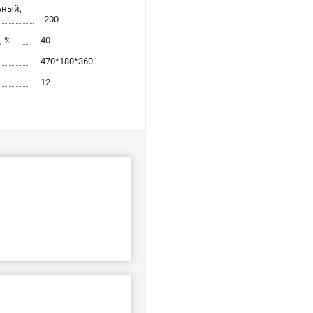
ьный,
200
, %
40
470*180*360
12