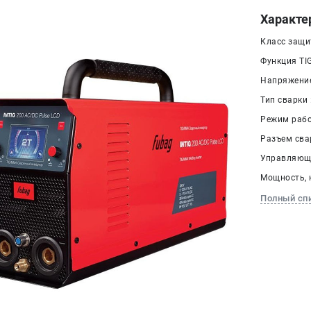
Характе
Класс защит
Функция TIG
Напряжение 
Тип сварки 
Режим рабо
Разъем сва
Управляющи
Мощность, к
Полный сп