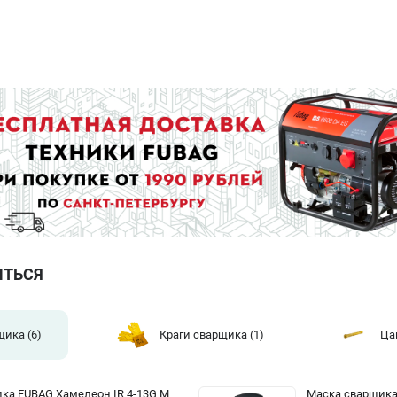
ИТЬСЯ
щика
(6)
Краги сварщика
(1)
Ца
ка FUBAG Хамелеон IR 4-13G M
Маска сварщика