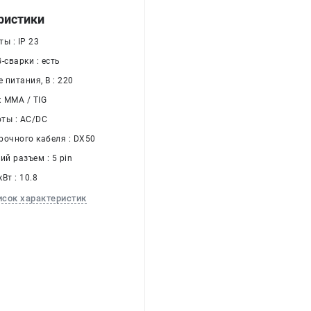
ристики
ы : IP 23
-сварки : есть
питания, В : 220
: MMA / TIG
ты : AC/DC
рочного кабеля : DX50
й разъем : 5 pin
Вт : 10.8
исок характеристик