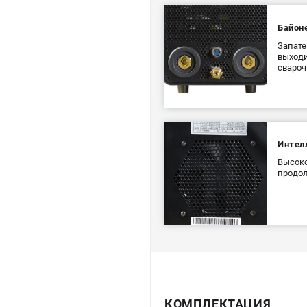
Байон
Запате
выходи
свароч
Интел
Высоко
продол
КОМПЛЕКТАЦИЯ