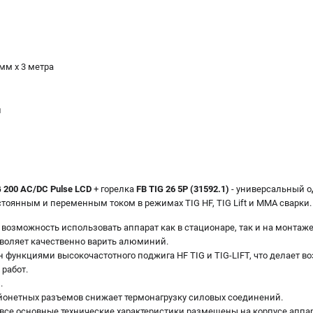
мм х 3 метра
и
 200 AC/DC Pulse LCD
+ горелка
FB TIG 26 5P (31592.1)
- универсальный 
тоянным и переменным током в режимах TIG HF, TIG Lift и ММА сварки.
возможность использовать аппарат как в стационаре, так и на монтаже
воляет качественно варить алюминий.
 функциями высокочастотного поджига HF TIG и TIG-LIFT, что делает 
 работ.
.
онетных разъемов снижает термонагрузку силовых соединений.
 все основные технические характеристики размещены на корпусе аппар