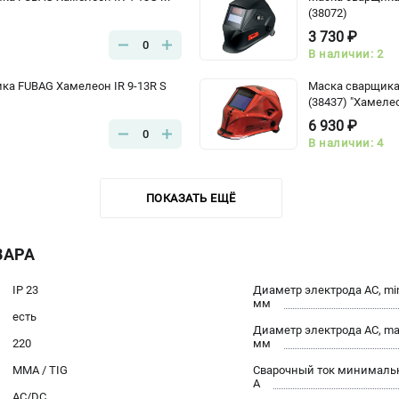
(38072)
3 730 ₽
0
В наличии: 2
ка FUBAG Хамелеон IR 9-13R S
Маска сварщика 
(38437) "Хамеле
6 930 ₽
0
В наличии: 4
ПОКАЗАТЬ ЕЩЁ
ВАРА
IP 23
Диаметр электрода AC, mi
мм
есть
Диаметр электрода AC, ma
220
мм
MMA / TIG
Сварочный ток минималь
А
AC/DC