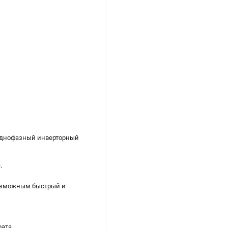
однофазный инверторный
.
возможным быстрый и
ата.