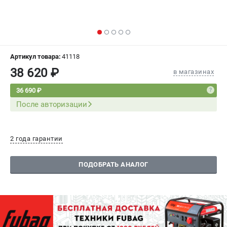
СРАВНЕНИЕ
(
0
)
ИЗБРАННОЕ
(
0
)
Артикул товара:
41118
МАГАЗИНЫ
38 620 ₽
в магазинах
СЕРВИС
36 690 ₽
После авторизации
ПОДДЕРЖКА
Сервисный центр
2 года гарантии
Как нас найти
ПОДОБРАТЬ АНАЛОГ
ИНФОРМАЦИЯ
Юридическая информация
О бренде
Пользовательское соглашение
Способы оплаты