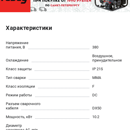
ЭЛЕКТРОСТАНЦИИ
Генераторы бензиновые
Характеристики
Генераторы дизельные
Генераторы инверторные
Напряжение
Генераторы сварочные
питания, В
380
Воздушное,
ПОЛЕЗНЫЕ СТАТЬИ
Охлаждение
принудительное
Как выбрать краскопульт?
Класс защиты
IP 21S
Как выбрать мотопомпу?
Тип сварки
MMA
Как выбрать бензопилу?
Класс изоляции
F
Как выбрать компрессор?
Режим работы
DC
Как правильно выбрать генератор?
Разъем сварочного
Как выбрать сварочный аппарат?
кабеля
DX50
Мощность, кВт
10.2
СВАРОЧНЫЕ АППАРАТЫ
Диаметр
Аппараты контактной сварки
электрода AC, min,