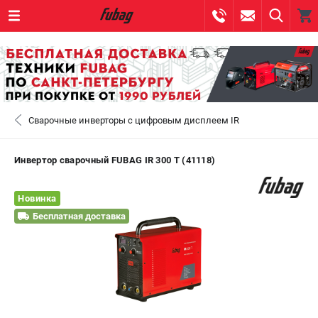
0 
₽
САНКТ-ПЕТЕРБУРГ
Сварочные инверторы с цифровым дисплеем IR
+7 (812) 317-60-57
- ЗАКАЗ ИЗДЕЛИЙ
+7 (8112) 59-10-67
- ЗАКАЗ ЗАПЧАСТЕЙ
Инвертор сварочный FUBAG IR 300 T (41118)
ЗАКАЗАТЬ ЗАПЧАСТЬ
Новинка
Бесплатная доставка
ВХОД ИЛИ РЕГИСТРАЦИЯ
КАТАЛОГ
АКЦИИ