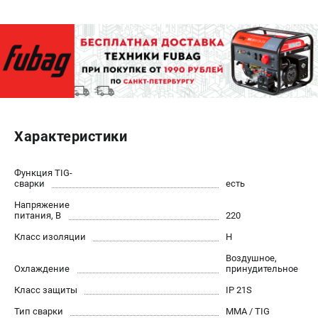
ЭЛЕКТРОСТАНЦИИ
Генераторы бензиновые
Генераторы дизельные
Генераторы инверторные
Генераторы сварочные
Характеристики
ПОЛЕЗНЫЕ СТАТЬИ
Как выбрать краскопульт?
Функция TIG-
сварки
есть
Как выбрать мотопомпу?
Как выбрать бензопилу?
Напряжение
питания, В
220
Как выбрать компрессор?
Класс изоляции
Н
Как правильно выбрать генератор?
Как выбрать сварочный аппарат?
Воздушное,
Охлаждение
принудительное
Класс защиты
IP 21S
СВАРОЧНЫЕ АППАРАТЫ
Тип сварки
MMA / TIG
Аппараты контактной сварки