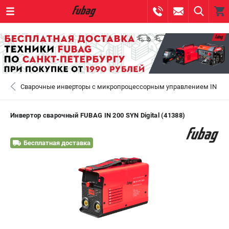
0 
₽
САНКТ-ПЕТЕРБУРГ
Сварочные инверторы с микропроцессорным управлением IN
+7 (812) 317-60-57
- ЗАКАЗ ИЗДЕЛИЙ
+7 (8112) 59-10-67
- ЗАКАЗ ЗАПЧАСТЕЙ
Инвертор сварочный FUBAG IN 200 SYN Digital (41388)
ЗАКАЗАТЬ ЗАПЧАСТЬ
Бесплатная доставка
ВХОД ИЛИ РЕГИСТРАЦИЯ
КАТАЛОГ
АКЦИИ