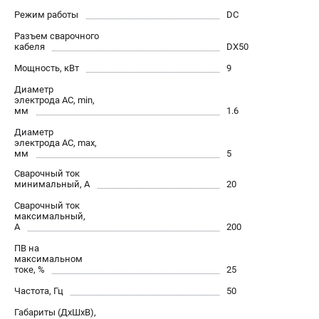
Режим работы
DC
Сварочные полуавтоматы MIG/MAG
Сварочные аппараты TIG
Разъем сварочного
кабеля
DX50
Сварочные материалы
Мощность, кВт
9
Диаметр
ТЕЛЕФОН (САНКТ-ПЕТЕРБУРГ)
электрода AC, min,
мм
1.6
+7 (812) 317-60-57
Информация размещённая на сайте не является публичной
Диаметр
офертой.
электрода AC, max,
мм
5
проспект Александровской Фермы, 29АЛ
Сварочный ток
8 (812) 317-60-57
минимальный, А
20
Режим работы колл-центра:
пн-пт - с 9:00 до 18:00
Сварочный ток
максимальный,
сб - с 10:00 до 16:00
А
200
вс - выходной
ПВ на
ЗАКАЗ ЗАПЧАСТЕЙ
максимальном
+7 (8112) 59-10-67
токе, %
25
zakaz@fubagtorg.ru
Частота, Гц
50
Габариты (ДхШхВ),