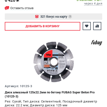
6 420
c
через 4 дня
Сварочные полуавтоматы MIG/MAG
Оставить отзыв
Сварочные аппараты TIG
321 бонус на карту
?
Сварочные материалы
Авторизуйтесь
ДОБАВИТЬ
В КОРЗИНУ
ТЕЛЕФОН (САНКТ-ПЕТЕРБУРГ)
+7 (812) 317-60-57
Информация размещённая на сайте не является публичной
офертой.
проспект Александровской Фермы, 29АЛ
8 (812) 317-60-57
Режим работы колл-центра:
пн-пт - с 9:00 до 18:00
сб - с 10:00 до 16:00
вс - выходной
ЗАКАЗ ЗАПЧАСТЕЙ
Артикул: 10125-3
+7 (8112) 59-10-67
Диск алмазный 125х22.2мм по бетону FUBAG Super Beton Pro
zakaz@fubagtorg.ru
(10125-3)
Рез: Сухой; Тип диска: Сегментный; Посадочный диаметр
диска: 22.2 мм; Диаметр диска: 125 мм