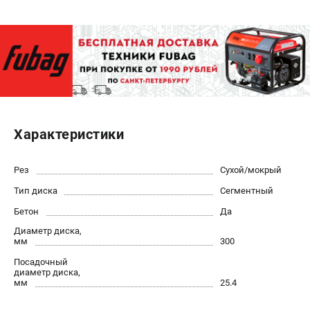
ЭЛЕКТРОСТАНЦИИ
Генераторы бензиновые
Генераторы дизельные
Генераторы инверторные
Генераторы сварочные
Характеристики
ПОЛЕЗНЫЕ СТАТЬИ
Как выбрать краскопульт?
Рез
Сухой/мокрый
Как выбрать мотопомпу?
Тип диска
Сегментный
Как выбрать бензопилу?
Бетон
Да
Как выбрать компрессор?
Диаметр диска,
Как правильно выбрать генератор?
мм
300
Как выбрать сварочный аппарат?
Посадочный
диаметр диска,
мм
25.4
СВАРОЧНЫЕ АППАРАТЫ
Аппараты контактной сварки