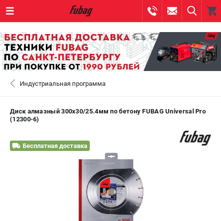
0 
₽
САНКТ-ПЕТЕРБУРГ
Индустриальная программа
+7 (812) 317-60-57
- ЗАКАЗ ИЗДЕЛИЙ
+7 (8112) 59-10-67
- ЗАКАЗ ЗАПЧАСТЕЙ
Диск алмазный 300х30/25.4мм по бетону FUBAG Universal Pro
(12300-6)
ЗАКАЗАТЬ ЗАПЧАСТЬ
Бесплатная доставка
ВХОД ИЛИ РЕГИСТРАЦИЯ
КАТАЛОГ
АКЦИИ