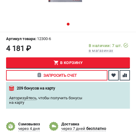
СРАВНЕНИЕ
(
0
)
ИЗБРАННОЕ
(
0
)
МАГАЗИНЫ
Артикул товара:
12300-6
В наличии: 7 шт.
4 181 ₽
в магазинах
СЕРВИС
В КОРЗИНУ
ПОДДЕРЖКА
ЗАПРОСИТЬ СЧЕТ
Сервисный центр
Как нас найти
209 бонусов на карту
Авторизуйтесь
,
чтобы получить бонусы
ИНФОРМАЦИЯ
на карту
Юридическая информация
О бренде
Самовывоз
Доставка
Пользовательское соглашение
через 4 дня
через 7 дней
бесплатно
Способы оплаты