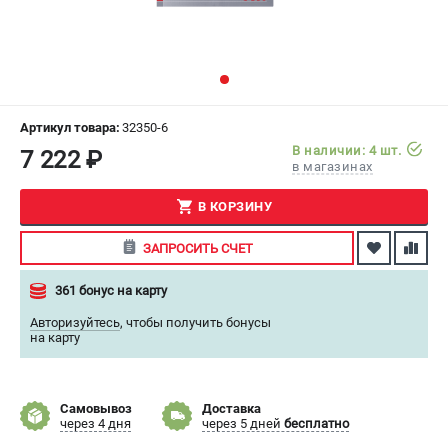
СРАВНЕНИЕ
(
0
)
ИЗБРАННОЕ
(
0
)
МАГАЗИНЫ
Артикул товара:
32350-6
В наличии: 4 шт.
7 222 ₽
в магазинах
СЕРВИС
В КОРЗИНУ
ПОДДЕРЖКА
ЗАПРОСИТЬ СЧЕТ
Сервисный центр
Как нас найти
361 бонус на карту
Авторизуйтесь
,
чтобы получить бонусы
ИНФОРМАЦИЯ
на карту
Юридическая информация
О бренде
Самовывоз
Доставка
Пользовательское соглашение
через 4 дня
через 5 дней
бесплатно
Способы оплаты