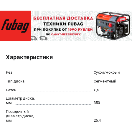
ЭЛЕКТРОСТАНЦИИ
Генераторы бензиновые
Генераторы дизельные
Генераторы инверторные
Генераторы сварочные
Характеристики
ПОЛЕЗНЫЕ СТАТЬИ
Как выбрать краскопульт?
Рез
Сухой/мокрый
Как выбрать мотопомпу?
Тип диска
Сегментный
Как выбрать бензопилу?
Бетон
Да
Как выбрать компрессор?
Диаметр диска,
Как правильно выбрать генератор?
мм
350
Как выбрать сварочный аппарат?
Посадочный
диаметр диска,
мм
25.4
СВАРОЧНЫЕ АППАРАТЫ
Аппараты контактной сварки