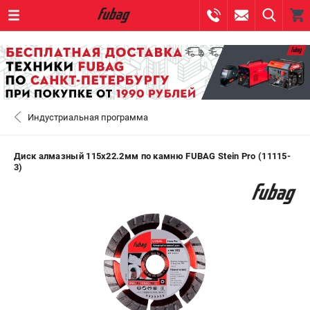
0 
₽
САНКТ-ПЕТЕРБУРГ
Индустриальная программа
+7 (812) 317-60-57
- ЗАКАЗ ИЗДЕЛИЙ
+7 (8112) 59-10-67
- ЗАКАЗ ЗАПЧАСТЕЙ
Диск алмазный 115х22.2мм по камню FUBAG Stein Pro (11115-
3)
ЗАКАЗАТЬ ЗАПЧАСТЬ
ВХОД ИЛИ РЕГИСТРАЦИЯ
КАТАЛОГ
АКЦИИ