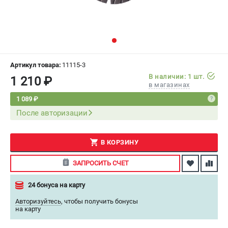
СРАВНЕНИЕ
(
0
)
ИЗБРАННОЕ
(
0
)
МАГАЗИНЫ
Артикул товара:
11115-3
В наличии: 1 шт.
1 210 ₽
в магазинах
СЕРВИС
1 089 ₽
После авторизации
ПОДДЕРЖКА
Сервисный центр
Как нас найти
В КОРЗИНУ
ЗАПРОСИТЬ СЧЕТ
ИНФОРМАЦИЯ
24 бонуса на карту
Юридическая информация
О бренде
Авторизуйтесь
,
чтобы получить бонусы
на карту
Пользовательское соглашение
Способы оплаты