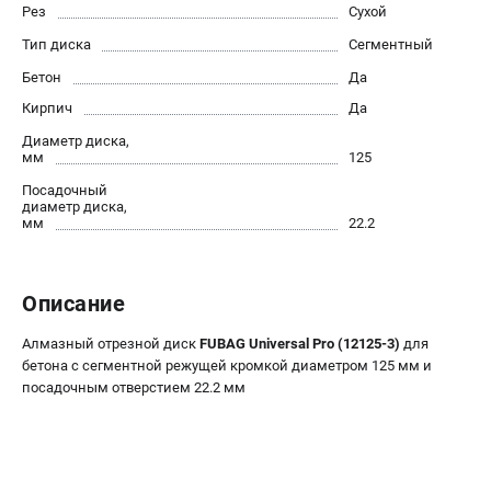
Рез
Сухой
ЭЛЕКТРОСТАНЦИИ
Тип диска
Сегментный
Генераторы бензиновые
Бетон
Да
Генераторы дизельные
Кирпич
Да
Генераторы инверторные
Генераторы сварочные
Диаметр диска,
мм
125
Посадочный
ПОЛЕЗНЫЕ СТАТЬИ
диаметр диска,
мм
22.2
Как выбрать краскопульт?
Как выбрать мотопомпу?
Как выбрать бензопилу?
Описание
Как выбрать компрессор?
Как правильно выбрать генератор?
Алмазный отрезной диск
FUBAG Universal Pro (12125-3)
для
бетона с сегментной режущей кромкой диаметром 125 мм и
Как выбрать сварочный аппарат?
посадочным отверстием 22.2 мм
СВАРОЧНЫЕ АППАРАТЫ
Аппараты контактной сварки
Сварочные полуавтоматы MIG/MAG