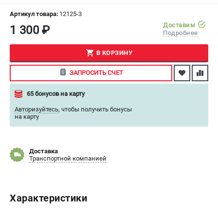
СРАВНЕНИЕ
(
0
)
Артикул товара:
12125-3
Доставим
1 300 ₽
Подробнее
ИЗБРАННОЕ
(
0
)
В КОРЗИНУ
МАГАЗИНЫ
ЗАПРОСИТЬ СЧЕТ
СЕРВИС
65 бонусов на карту
ПОДДЕРЖКА
Авторизуйтесь
,
чтобы получить бонусы
на карту
Сервисный центр
ИНФОРМАЦИЯ
Доставка
Транспортной компанией
Юридическая информация
О бренде
Пользовательское соглашение
Характеристики
Способы оплаты