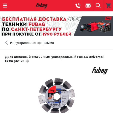
0 
₽
САНКТ-ПЕТЕРБУРГ
Индустриальная программа
+7 (812) 317-60-57
- ЗАКАЗ ИЗДЕЛИЙ
+7 (8112) 59-10-67
- ЗАКАЗ ЗАПЧАСТЕЙ
Диск алмазный 125х22.2мм универсальный FUBAG Universal
Extra (32125-3)
ЗАКАЗАТЬ ЗАПЧАСТЬ
ВХОД ИЛИ РЕГИСТРАЦИЯ
КАТАЛОГ
АКЦИИ