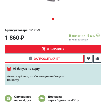
СРАВНЕНИЕ
(
0
)
ИЗБРАННОЕ
(
0
)
МАГАЗИНЫ
Артикул товара:
32125-3
В наличии: 5 шт.
1 860 ₽
в магазинах
СЕРВИС
В КОРЗИНУ
ПОДДЕРЖКА
ЗАПРОСИТЬ СЧЕТ
Сервисный центр
Как нас найти
93 бонуса на карту
Авторизуйтесь
,
чтобы получить бонусы
ИНФОРМАЦИЯ
на карту
Юридическая информация
О бренде
Самовывоз
Доставка
Пользовательское соглашение
через 4 дня
через 5 дней за 400 р.
Способы оплаты