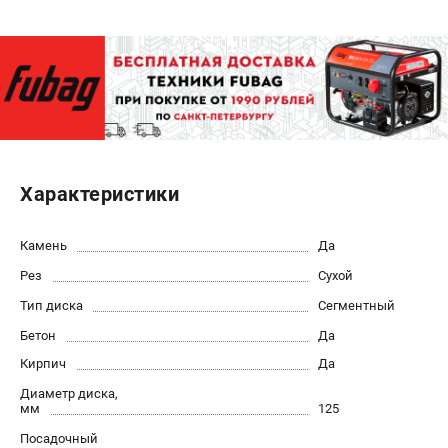
ЭЛЕКТРОСТАНЦИИ
Генераторы бензиновые
Генераторы дизельные
Генераторы инверторные
Генераторы сварочные
Характеристики
ПОЛЕЗНЫЕ СТАТЬИ
Как выбрать краскопульт?
Камень
Да
Как выбрать мотопомпу?
Рез
Сухой
Как выбрать бензопилу?
Тип диска
Сегментный
Как выбрать компрессор?
Как правильно выбрать генератор?
Бетон
Да
Как выбрать сварочный аппарат?
Кирпич
Да
Диаметр диска,
мм
125
СВАРОЧНЫЕ АППАРАТЫ
Посадочный
Аппараты контактной сварки