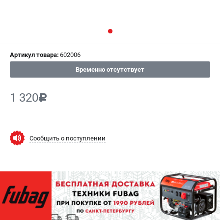
СРАВНЕНИЕ
(
0
)
ИЗБРАННОЕ
(
0
)
Артикул товара:
602006
МАГАЗИНЫ
Временно отсутствует
СЕРВИС
1 320
c
ПОДДЕРЖКА
Сервисный центр
Как нас найти
Сообщить о поступлении
ИНФОРМАЦИЯ
Юридическая информация
О бренде
Пользовательское соглашение
Способы оплаты