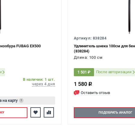
Артикул: 838284
ензобура FUBAG EX500
Удлинитель шнека 100см для бе
(838284)
Длина: 100 см
и
После авторизации
1 501 ₽
В наличии: 1 шт.
1 580
через 4 дня
c
Оставить отзыв
в на карту
?
тесь
НУ
ПОДОБРАТЬ АНАЛОГ