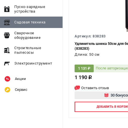
Пуско-зарядные
устройства
Садовая техника
Сварочное
Артикул: 838283
оборудование
Удлинитель шнека 50см для б
Строительные
(838283)
пылесосы
Длина: 50 см
Электроинструмент
После авторизаци
1 131 ₽
1 190
c
Акции
Оставить отзыв
Сервис
30 бонусо
Авторизуй
ДОБАВИТЬ
В КОРЗИ