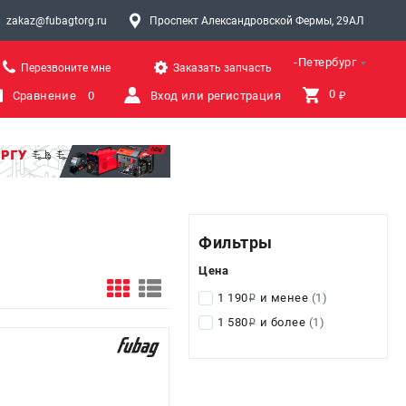
zakaz@fubagtorg.ru
Проспект Александровской Фермы, 29АЛ
Санкт-Петербург
Перезвоните мне
Заказать запчасть
0 
Сравнение
0
Вход или регистрация
₽
Фильтры
Цена
1 190
и менее
(1)
i
1 580
и более
(1)
i