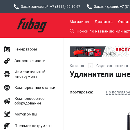
Заказ запчастей: +7 (8112) 59-10-67
Заказ изделий: +7 (81
Магазины
Доставка
Оплат
Генераторы
Запасные части
Каталог
Садовая техника
Измерительный
Удлинители шне
инструмент
Камнерезные станки
Сортировка:
По популяр
Компрессорное
оборудование
Мотопомпы
Пневмоинструмент