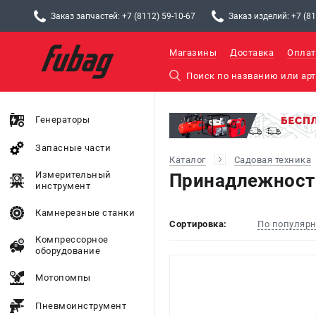
Заказ запчастей: +7 (8112) 59-10-67
Заказ изделий: +7 (81
Магазины
Доставка
Оплат
Генераторы
Запасные части
Каталог
Садовая техника
Измерительный
Принадлежности
инструмент
Камнерезные станки
Сортировка:
По популяр
Компрессорное
оборудование
Мотопомпы
Пневмоинструмент