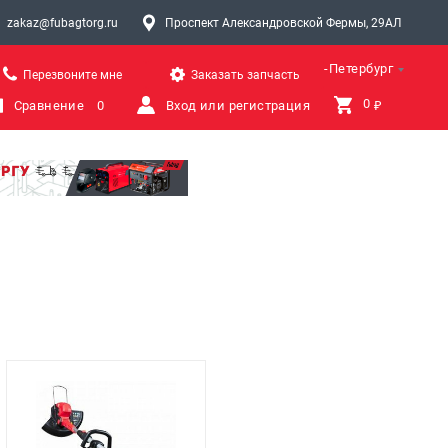
zakaz@fubagtorg.ru
Проспект Александровской Фермы, 29АЛ
Санкт-Петербург
Перезвоните мне
Заказать запчасть
0 
Сравнение
0
Вход или регистрация
₽