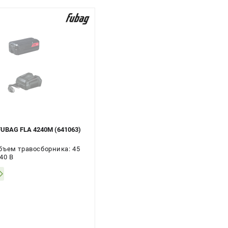
FUBAG FLA 4240M (641063)
бъем травосборника: 45
40 В