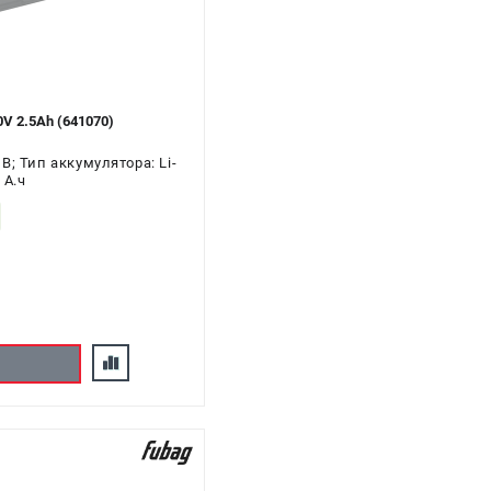
V 2.5Ah (641070)
; Тип аккумулятора: Li-
 А.ч