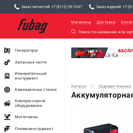
Заказ запчастей: +7 (8112) 59-10-67
Заказ изделий: +7 (81
Магазины
Доставка
Оплат
Генераторы
Запасные части
Измерительный
инструмент
Каталог
Садовая техника
Камнерезные станки
Аккумуляторная
Компрессорное
оборудование
Мотопомпы
Пневмоинструмент