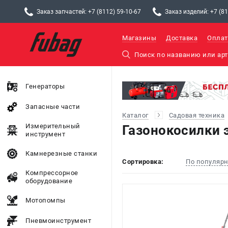
Заказ запчастей: +7 (8112) 59-10-67
Заказ изделий: +7 (81
Магазины
Доставка
Оплат
Генераторы
Запасные части
Каталог
Садовая техника
Измерительный
Газонокосилки 
инструмент
Камнерезные станки
Сортировка:
По популяр
Компрессорное
оборудование
Мотопомпы
Пневмоинструмент