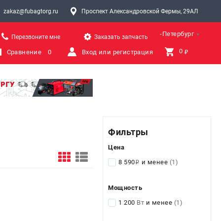
zakaz@fubagtorg.ru
Проспект Александровской Фермы, 29АЛ
Санкт-Петербург
Перезвоните мне
Заказать запчасть
0 
Сравнение
0
Вход или регистрация
₽
Фильтры
Цена
8 590
и менее
(1)
i
Мощность
1 200
Вт
и менее
(1)