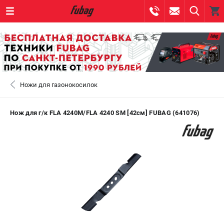
0 
₽
САНКТ-ПЕТЕРБУРГ
Ножи для газонокосилок
+7 (812) 317-60-57
- ЗАКАЗ ИЗДЕЛИЙ
+7 (8112) 59-10-67
- ЗАКАЗ ЗАПЧАСТЕЙ
Нож для г/к FLA 4240M/FLA 4240 SM [42см] FUBAG (641076)
ЗАКАЗАТЬ ЗАПЧАСТЬ
ВХОД ИЛИ РЕГИСТРАЦИЯ
КАТАЛОГ
АКЦИИ