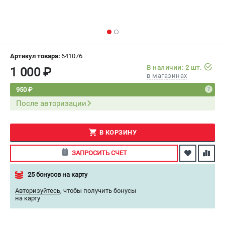
СРАВНЕНИЕ
(
0
)
ИЗБРАННОЕ
(
0
)
Артикул товара:
641076
МАГАЗИНЫ
В наличии: 2 шт.
1 000 ₽
в магазинах
СЕРВИС
950 ₽
После авторизации
ПОДДЕРЖКА
Сервисный центр
В КОРЗИНУ
Как нас найти
ЗАПРОСИТЬ СЧЕТ
ИНФОРМАЦИЯ
25 бонусов на карту
Юридическая информация
Авторизуйтесь
,
чтобы получить бонусы
О бренде
на карту
Пользовательское соглашение
Способы оплаты