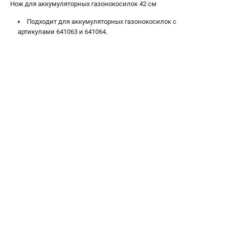
Нож для аккумуляторных газонокосилок 42 см
Сварочные полуавтоматы MIG/MAG
Подходит для аккумуляторных газонокосилок с
Сварочные аппараты TIG
артикулами 641063 и 641064.
Сварочные материалы
ТЕЛЕФОН (САНКТ-ПЕТЕРБУРГ)
+7 (812) 317-60-57
Информация размещённая на сайте не является публичной
офертой.
проспект Александровской Фермы, 29АЛ
8 (812) 317-60-57
Режим работы колл-центра:
пн-пт - с 9:00 до 18:00
сб - с 10:00 до 16:00
вс - выходной
ЗАКАЗ ЗАПЧАСТЕЙ
+7 (8112) 59-10-67
zakaz@fubagtorg.ru