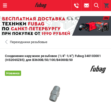
0 
₽
САНКТ-ПЕТЕРБУРГ
Переходники резьбовые
+7 (812) 317-60-57
- ЗАКАЗ ИЗДЕЛИЙ
+7 (8112) 59-10-67
- ЗАКАЗ ЗАПЧАСТЕЙ
Соединение наружное резьбовое (1/4"-1/4") Fubag 340103001
(HS2065Z85) для B3600B/50/100/B4000B/50
ЗАКАЗАТЬ ЗАПЧАСТЬ
Новинка
ВХОД ИЛИ РЕГИСТРАЦИЯ
КАТАЛОГ
АКЦИИ