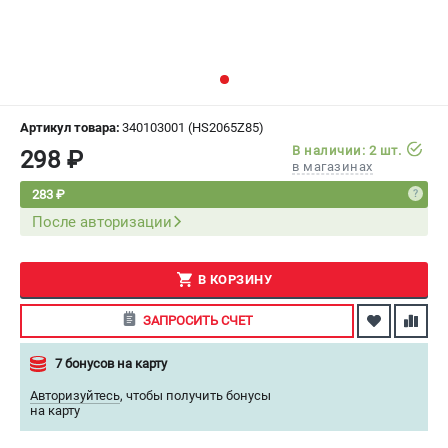
СРАВНЕНИЕ
(
0
)
ИЗБРАННОЕ
(
0
)
МАГАЗИНЫ
Артикул товара:
340103001 (HS2065Z85)
В наличии: 2 шт.
298 ₽
в магазинах
СЕРВИС
283 ₽
После авторизации
ПОДДЕРЖКА
Сервисный центр
Как нас найти
В КОРЗИНУ
ЗАПРОСИТЬ СЧЕТ
ИНФОРМАЦИЯ
7 бонусов на карту
Юридическая информация
О бренде
Авторизуйтесь
,
чтобы получить бонусы
на карту
Пользовательское соглашение
Способы оплаты