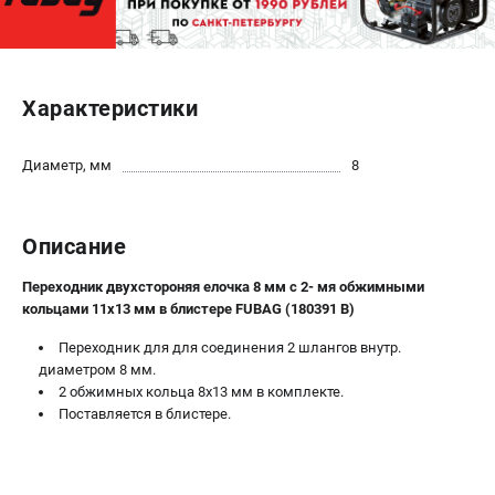
ЭЛЕКТРОСТАНЦИИ
Генераторы бензиновые
Характеристики
Генераторы дизельные
Генераторы инверторные
Диаметр, мм
8
Генераторы сварочные
ПОЛЕЗНЫЕ СТАТЬИ
Описание
Как выбрать краскопульт?
Переходник двухстороняя елочка 8 мм с 2- мя обжимными
Как выбрать мотопомпу?
кольцами 11х13 мм в блистере FUBAG (180391 B)
Как выбрать бензопилу?
Как выбрать компрессор?
Переходник для для соединения 2 шлангов внутр.
диаметром 8 мм.
Как правильно выбрать генератор?
2 обжимных кольца 8x13 мм в комплекте.
Как выбрать сварочный аппарат?
Поставляется в блистере.
СВАРОЧНЫЕ АППАРАТЫ
Аппараты контактной сварки