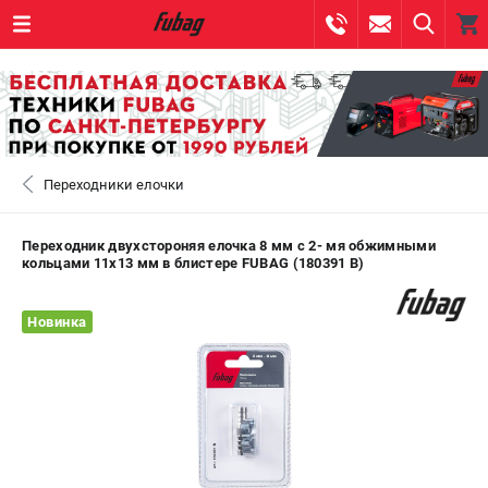
0 
₽
САНКТ-ПЕТЕРБУРГ
Переходники елочки
+7 (812) 317-60-57
- ЗАКАЗ ИЗДЕЛИЙ
+7 (8112) 59-10-67
- ЗАКАЗ ЗАПЧАСТЕЙ
Переходник двухстороняя елочка 8 мм с 2- мя обжимными
кольцами 11х13 мм в блистере FUBAG (180391 B)
ЗАКАЗАТЬ ЗАПЧАСТЬ
Новинка
ВХОД ИЛИ РЕГИСТРАЦИЯ
КАТАЛОГ
АКЦИИ