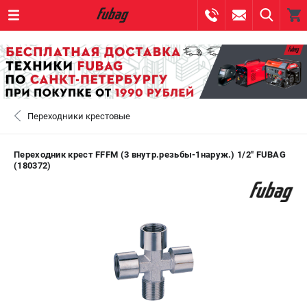
0 
₽
САНКТ-ПЕТЕРБУРГ
Переходники крестовые
+7 (812) 317-60-57
- ЗАКАЗ ИЗДЕЛИЙ
+7 (8112) 59-10-67
- ЗАКАЗ ЗАПЧАСТЕЙ
Переходник крест FFFM (3 внутр.резьбы-1наруж.) 1/2" FUBAG
(180372)
ЗАКАЗАТЬ ЗАПЧАСТЬ
ВХОД ИЛИ РЕГИСТРАЦИЯ
КАТАЛОГ
АКЦИИ