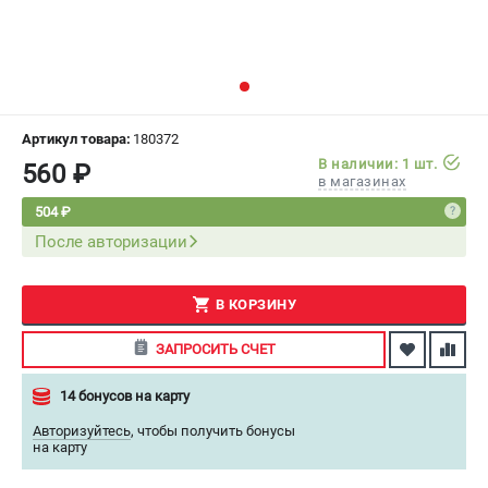
СРАВНЕНИЕ
(
0
)
ИЗБРАННОЕ
(
0
)
МАГАЗИНЫ
Артикул товара:
180372
В наличии: 1 шт.
560 ₽
в магазинах
СЕРВИС
504 ₽
После авторизации
ПОДДЕРЖКА
Сервисный центр
Как нас найти
В КОРЗИНУ
ЗАПРОСИТЬ СЧЕТ
ИНФОРМАЦИЯ
14 бонусов на карту
Юридическая информация
О бренде
Авторизуйтесь
,
чтобы получить бонусы
на карту
Пользовательское соглашение
Способы оплаты