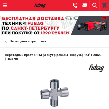
0 
₽
САНКТ-ПЕТЕРБУРГ
Переходники крестовые
+7 (812) 317-60-57
- ЗАКАЗ ИЗДЕЛИЙ
+7 (8112) 59-10-67
- ЗАКАЗ ЗАПЧАСТЕЙ
Переходник крест FFFM (3 внутр.резьбы-1наруж.) 1/4" FUBAG
(180370)
ЗАКАЗАТЬ ЗАПЧАСТЬ
ВХОД ИЛИ РЕГИСТРАЦИЯ
КАТАЛОГ
АКЦИИ