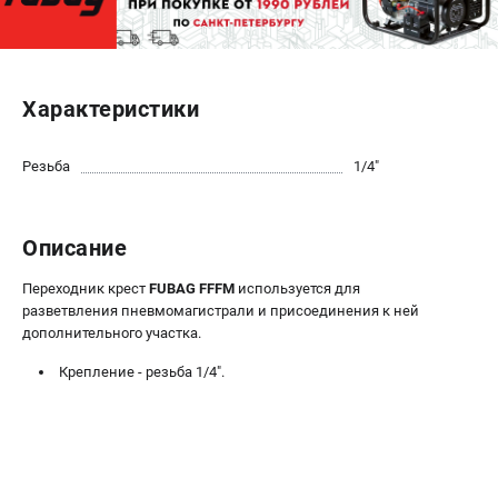
ЭЛЕКТРОСТАНЦИИ
Генераторы бензиновые
Характеристики
Генераторы дизельные
Генераторы инверторные
Резьба
1/4"
Генераторы сварочные
ПОЛЕЗНЫЕ СТАТЬИ
Описание
Как выбрать краскопульт?
Переходник крест
FUBAG FFFM
используется для
Как выбрать мотопомпу?
разветвления пневмомагистрали и присоединения к ней
Как выбрать бензопилу?
дополнительного участка.
Как выбрать компрессор?
Крепление - резьба 1/4".
Как правильно выбрать генератор?
Как выбрать сварочный аппарат?
СВАРОЧНЫЕ АППАРАТЫ
Аппараты контактной сварки