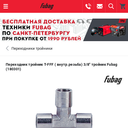
0 
₽
САНКТ-ПЕТЕРБУРГ
Переходники тройники
+7 (812) 317-60-57
- ЗАКАЗ ИЗДЕЛИЙ
+7 (8112) 59-10-67
- ЗАКАЗ ЗАПЧАСТЕЙ
Переходник тройник Т-FFF ( внутр.резьба) 3/8" тройник Fubag
(180301)
ЗАКАЗАТЬ ЗАПЧАСТЬ
ВХОД ИЛИ РЕГИСТРАЦИЯ
КАТАЛОГ
АКЦИИ