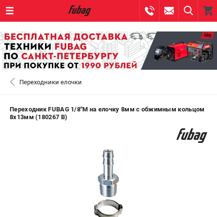
0 
₽
САНКТ-ПЕТЕРБУРГ
Переходники елочки
+7 (812) 317-60-57
- ЗАКАЗ ИЗДЕЛИЙ
+7 (8112) 59-10-67
- ЗАКАЗ ЗАПЧАСТЕЙ
Переходник FUBAG 1/8"M на елочку 8мм с обжимным кольцом
8x13мм (180267 B)
ЗАКАЗАТЬ ЗАПЧАСТЬ
ВХОД ИЛИ РЕГИСТРАЦИЯ
КАТАЛОГ
АКЦИИ