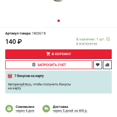
СРАВНЕНИЕ
(
0
)
ИЗБРАННОЕ
(
0
)
МАГАЗИНЫ
Артикул товара:
180267 B
В наличии: 1 шт.
140 ₽
в магазинах
СЕРВИС
В КОРЗИНУ
ПОДДЕРЖКА
ЗАПРОСИТЬ СЧЕТ
Сервисный центр
Как нас найти
7 бонусов на карту
Авторизуйтесь
,
чтобы получить бонусы
ИНФОРМАЦИЯ
на карту
Юридическая информация
О бренде
Самовывоз
Доставка
Пользовательское соглашение
через 4 дня
через 5 дней за 400 р.
Способы оплаты