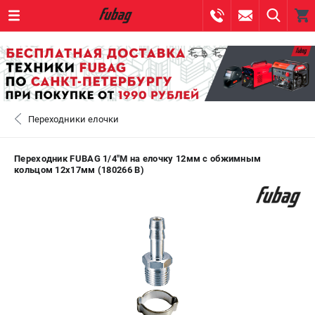
0 
₽
САНКТ-ПЕТЕРБУРГ
Переходники елочки
+7 (812) 317-60-57
- ЗАКАЗ ИЗДЕЛИЙ
+7 (8112) 59-10-67
- ЗАКАЗ ЗАПЧАСТЕЙ
Переходник FUBAG 1/4"М на елочку 12мм с обжимным
кольцом 12x17мм (180266 B)
ЗАКАЗАТЬ ЗАПЧАСТЬ
ВХОД ИЛИ РЕГИСТРАЦИЯ
КАТАЛОГ
АКЦИИ