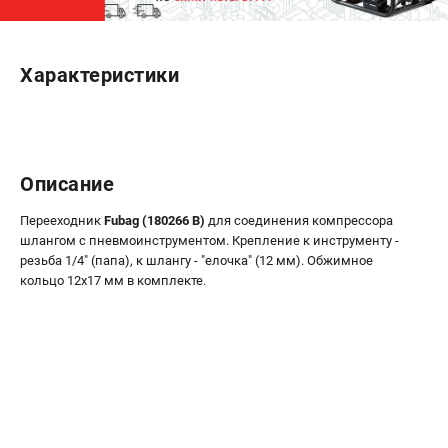
ЭЛЕКТРОСТАНЦИИ
Характеристики
Генераторы бензиновые
Генераторы дизельные
Генераторы инверторные
Генераторы сварочные
Описание
ПОЛЕЗНЫЕ СТАТЬИ
Перееходник
Fubag (180266 B)
для соединения компрессора
Как выбрать краскопульт?
шлангом с пневмоинструментом. Крепление к инструменту -
Как выбрать мотопомпу?
резьба 1/4" (папа), к шлангу - "елочка" (12 мм). Обжимное
кольцо 12х17 мм в комплекте.
Как выбрать бензопилу?
Как выбрать компрессор?
Как правильно выбрать генератор?
Как выбрать сварочный аппарат?
СВАРОЧНЫЕ АППАРАТЫ
Аппараты контактной сварки