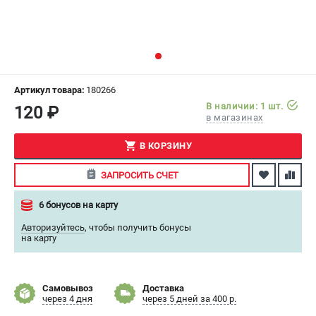
СРАВНЕНИЕ
(
0
)
ИЗБРАННОЕ
(
0
)
МАГАЗИНЫ
Артикул товара:
180266
В наличии: 1 шт.
120 ₽
в магазинах
СЕРВИС
В КОРЗИНУ
ПОДДЕРЖКА
ЗАПРОСИТЬ СЧЕТ
Сервисный центр
Как нас найти
6 бонусов на карту
Авторизуйтесь
,
чтобы получить бонусы
ИНФОРМАЦИЯ
на карту
Юридическая информация
О бренде
Самовывоз
Доставка
Пользовательское соглашение
через 4 дня
через 5 дней за 400 р.
Способы оплаты