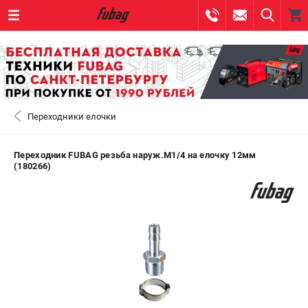
0 
₽
САНКТ-ПЕТЕРБУРГ
Переходники елочки
+7 (812) 317-60-57
- ЗАКАЗ ИЗДЕЛИЙ
+7 (8112) 59-10-67
- ЗАКАЗ ЗАПЧАСТЕЙ
Переходник FUBAG резьба наруж.М1/4 на елочку 12мм
(180266)
ЗАКАЗАТЬ ЗАПЧАСТЬ
ВХОД ИЛИ РЕГИСТРАЦИЯ
КАТАЛОГ
АКЦИИ