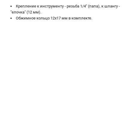
Крепление к инструменту - резьба 1/4" (папа), к шлангу -
Сварочные полуавтоматы MIG/MAG
"елочка" (12 мм).
Сварочные аппараты TIG
Обжимное кольцо 12х17 мм в комплекте.
Сварочные материалы
ТЕЛЕФОН (САНКТ-ПЕТЕРБУРГ)
+7 (812) 317-60-57
Информация размещённая на сайте не является публичной
офертой.
проспект Александровской Фермы, 29АЛ
8 (812) 317-60-57
Режим работы колл-центра:
пн-пт - с 9:00 до 18:00
сб - с 10:00 до 16:00
вс - выходной
ЗАКАЗ ЗАПЧАСТЕЙ
+7 (8112) 59-10-67
zakaz@fubagtorg.ru