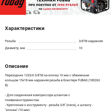
ЭЛЕКТРОСТАНЦИИ
Генераторы бензиновые
Генераторы дизельные
Характеристики
Генераторы инверторные
Генераторы сварочные
Резьба
3/8"М наружняя
Диаметр, мм
10
ПОЛЕЗНЫЕ СТАТЬИ
Как выбрать краскопульт?
Как выбрать мотопомпу?
Описание
Как выбрать бензопилу?
Переходник 1233/6 3/8"М на елочку 10 мм с обжимным
Как выбрать компрессор?
кольцом 15x18 мм наружняя резьба в блистере FUBAG (180263
Как правильно выбрать генератор?
B)
Как выбрать сварочный аппарат?
- Для соединения компрессора шлангом с
пневмоинструментом.
СВАРОЧНЫЕ АППАРАТЫ
- Крепление к инструменту - резьба 3/8" (папа), к шлангу -
"елочка" (10 мм).
Аппараты контактной сварки