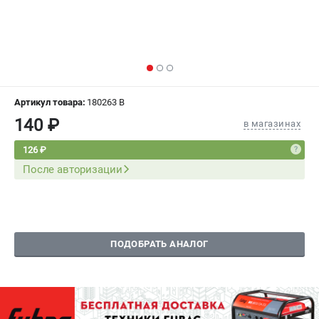
СРАВНЕНИЕ
(
0
)
ИЗБРАННОЕ
(
0
)
МАГАЗИНЫ
Артикул товара:
180263 B
140 ₽
СЕРВИС
в магазинах
126 ₽
ПОДДЕРЖКА
После авторизации
Сервисный центр
Как нас найти
ИНФОРМАЦИЯ
ПОДОБРАТЬ АНАЛОГ
Юридическая информация
О бренде
Пользовательское соглашение
Способы оплаты