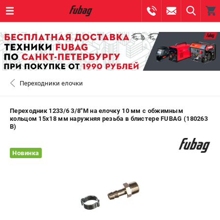
0 
₽
САНКТ-ПЕТЕРБУРГ
Переходники елочки
+7 (812) 317-60-57
- ЗАКАЗ ИЗДЕЛИЙ
+7 (8112) 59-10-67
- ЗАКАЗ ЗАПЧАСТЕЙ
Переходник 1233/6 3/8"М на елочку 10 мм с обжимным
кольцом 15x18 мм наружняя резьба в блистере FUBAG (180263
B)
ЗАКАЗАТЬ ЗАПЧАСТЬ
Новинка
ВХОД ИЛИ РЕГИСТРАЦИЯ
КАТАЛОГ
АКЦИИ