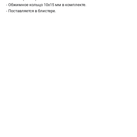
- Обжимное кольцо 10х15 мм в комплекте.
Сварочные полуавтоматы MIG/MAG
- Поставляется в блистере.
Сварочные аппараты TIG
Сварочные материалы
ТЕЛЕФОН (САНКТ-ПЕТЕРБУРГ)
+7 (812) 317-60-57
Информация размещённая на сайте не является публичной
офертой.
проспект Александровской Фермы, 29АЛ
8 (812) 317-60-57
Режим работы колл-центра:
пн-пт - с 9:00 до 18:00
сб - с 10:00 до 16:00
вс - выходной
ЗАКАЗ ЗАПЧАСТЕЙ
+7 (8112) 59-10-67
zakaz@fubagtorg.ru