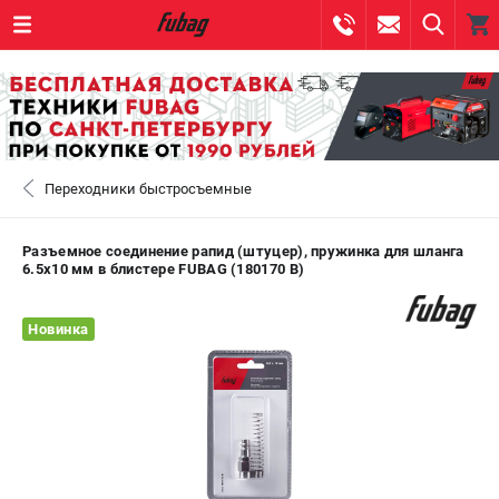
0 
₽
САНКТ-ПЕТЕРБУРГ
Переходники быстросъемные
+7 (812) 317-60-57
- ЗАКАЗ ИЗДЕЛИЙ
+7 (8112) 59-10-67
- ЗАКАЗ ЗАПЧАСТЕЙ
Разъемное соединение рапид (штуцер), пружинка для шланга
6.5x10 мм в блистере FUBAG (180170 B)
ЗАКАЗАТЬ ЗАПЧАСТЬ
Новинка
ВХОД ИЛИ РЕГИСТРАЦИЯ
КАТАЛОГ
АКЦИИ