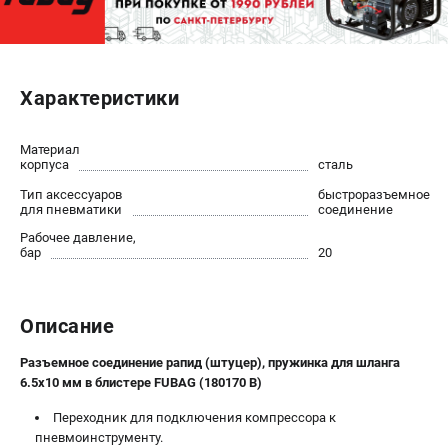
ЭЛЕКТРОСТАНЦИИ
Генераторы бензиновые
Характеристики
Генераторы дизельные
Генераторы инверторные
Материал
Генераторы сварочные
корпуса
сталь
Тип аксессуаров
быстроразъемное
ПОЛЕЗНЫЕ СТАТЬИ
для пневматики
соединение
Как выбрать краскопульт?
Рабочее давление,
бар
20
Как выбрать мотопомпу?
Как выбрать бензопилу?
Как выбрать компрессор?
Описание
Как правильно выбрать генератор?
Как выбрать сварочный аппарат?
Разъемное соединение рапид (штуцер), пружинка для шланга
6.5x10 мм в блистере FUBAG (180170 B)
СВАРОЧНЫЕ АППАРАТЫ
Переходник для подключения компрессора к
пневмоинструменту.
Аппараты контактной сварки