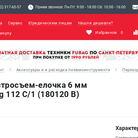
2) 317-60-57
Прием звонков: Пн-Пт: 9:00 - 18:00 Сб: 10:00 - 16:00
а
Сервис
Юридическим лицам
Нашли дешевле?
Избранное
0
нт
Аксессуары и и расходка пневмоинструмента
Перехо
стросъем-елочка 6 мм
g 112 С/1 (180120 B)
Характе