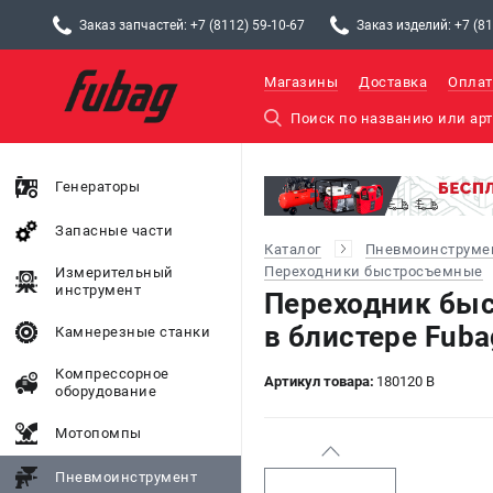
Заказ запчастей: +7 (8112) 59-10-67
Заказ изделий: +7 (81
Магазины
Доставка
Оплат
Генераторы
Запасные части
Каталог
Пневмоинструме
Переходники быстросъемные
Измерительный
инструмент
Переходник бы
в блистере Fuba
Камнерезные станки
Компрессорное
Артикул товара:
180120 B
оборудование
Мотопомпы
Пневмоинструмент