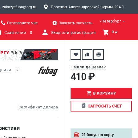
zakaz@fubagtorg.ru
Проспект Александровской Фермы, 29АЛ
Санкт-Петербург
Перезвоните мне
Заказать запчасть
0 
Сравнение
0
Вход или регистрация
₽
Нашли дешевле?
дники
410 ₽
В КОРЗИНУ
ЗАПРОСИТЬ СЧЕТ
Сертификат дилера
ристики
21 бонус на карту